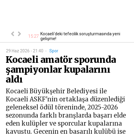
i şüpheli
Kocaeli’deki tefecilik soruşturmasında yeni
15:27
14
gelişme!
29 Haz 2026 - 21:40
-
Spor
Kocaeli amatör sporunda
şampiyonlar kupalarını
aldı
Kocaeli Büyükşehir Belediyesi ile
Kocaeli ASKF'nin ortaklaşa düzenlediği
geleneksel ödül töreninde, 2025-2026
sezonunda farklı branşlarda başarı elde
eden kulüpler ve sporcular kupalarına
kavuştu. Gecenin en başarılı kulübü ise