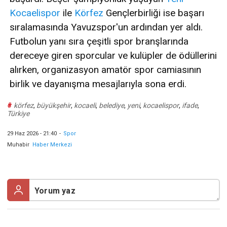
Kocaelispor
ile
Körfez
Gençlerbirliği ise başarı
sıralamasında Yavuzspor'un ardından yer aldı.
Futbolun yanı sıra çeşitli spor branşlarında
dereceye giren sporcular ve kulüpler de ödüllerini
alırken, organizasyon amatör spor camiasının
birlik ve dayanışma mesajlarıyla sona erdi.
#
körfez
,
büyükşehir
,
kocaeli
,
belediye
,
yeni
,
kocaelispor
,
ifade
,
Türkiye
29 Haz 2026 - 21:40
-
Spor
Muhabir
Haber Merkezi