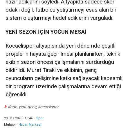
hazırladıklarını söyledi. Altyapıda sadece skor
odaklı değil, futbolcu yetiştirmeyi esas alan bir
sistem oluşturmayı hedeflediklerini vurguladı.
YENİ SEZON İÇİN YOĞUN MESAİ
Kocaelispor altyapısında yeni dönemde çeşitli
projelerin hayata geçirilmesi planlanırken, teknik
ekibin sezon öncesi çalışmalarını sürdürdüğü
bildirildi. Murat Tiraki ve ekibinin, genç
oyuncuların gelişimine katkı sağlayacak kapsamlı
bir program üzerinde çalışmalarına devam ettiği
öğrenildi.
#
ifade
,
yeni
,
genç
,
kocaelispor
29 Haz 2026 - 18:44
-
Spor
Muhabir
Haber Merkezi