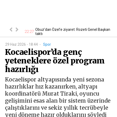
 En ucuzu 115
Obuz’dan Özel’e ziyaret: Rozeti Genel Başkan
22:27
18
taktı
29 Haz 2026 - 18:44
-
Spor
Kocaelispor’da genç
yeteneklere özel program
hazırlığı
Kocaelispor altyapısında yeni sezona
hazırlıklar hız kazanırken, altyapı
koordinatörü Murat Tiraki, oyuncu
gelişimini esas alan bir sistem üzerinde
çalıştıklarını ve sekiz yıllık tecrübeyle
yeni döneme hazır olduklarını söyledi