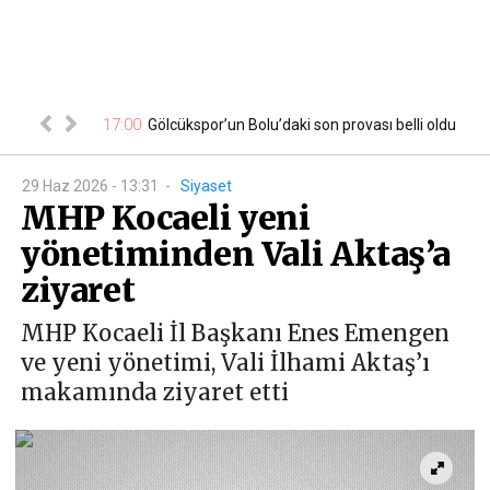
yor! Helikopter
17:00
16
Gölcükspor’un Bolu’daki son provası belli oldu
29 Haz 2026 - 13:31
-
Siyaset
MHP Kocaeli yeni
yönetiminden Vali Aktaş’a
ziyaret
MHP Kocaeli İl Başkanı Enes Emengen
ve yeni yönetimi, Vali İlhami Aktaş’ı
makamında ziyaret etti