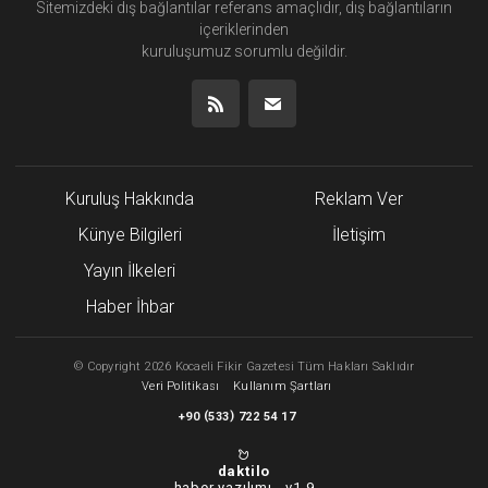
Sitemizdeki dış bağlantılar referans amaçlıdır, dış bağlantıların
içeriklerinden
kuruluşumuz
sorumlu değildir.
Kuruluş Hakkında
Reklam Ver
Künye Bilgileri
İletişim
Yayın İlkeleri
Haber İhbar
©
Copyright
2026 Kocaeli Fikir Gazetesi Tüm Hakları Saklıdır
Veri Politikası
Kullanım Şartları
(
)
+90
533
722 54 17
daktilo
haber yazılımı -
v1.9