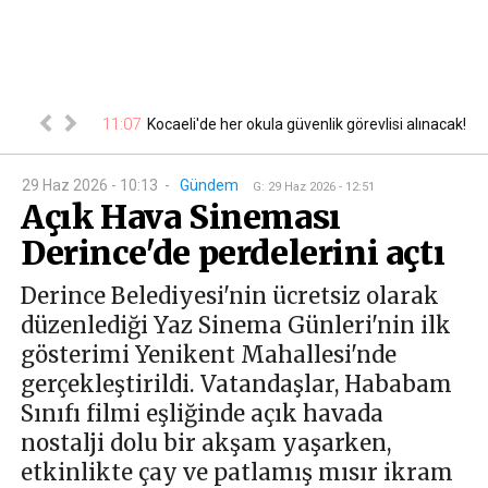
a tabela
11:07
10
Kocaeli'de her okula güvenlik görevlisi alınacak!
29 Haz 2026 - 10:13
-
Gündem
G
:
29 Haz 2026 - 12:51
Açık Hava Sineması
Derince'de perdelerini açtı
Derince Belediyesi'nin ücretsiz olarak
düzenlediği Yaz Sinema Günleri'nin ilk
gösterimi Yenikent Mahallesi'nde
gerçekleştirildi. Vatandaşlar, Hababam
Sınıfı filmi eşliğinde açık havada
nostalji dolu bir akşam yaşarken,
etkinlikte çay ve patlamış mısır ikram