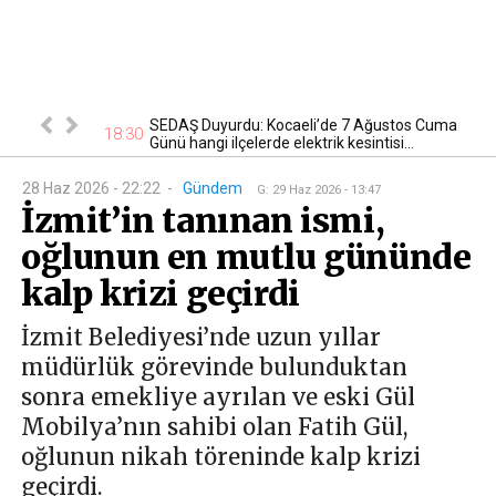
tan otomobil
SEDAŞ Duyurdu: Kocaeli’de 7 Ağustos Cuma
17
18:30
Günü hangi ilçelerde elektrik kesintisi...
28 Haz 2026 - 22:22
-
Gündem
G
:
29 Haz 2026 - 13:47
İzmit’in tanınan ismi,
oğlunun en mutlu gününde
kalp krizi geçirdi
İzmit Belediyesi’nde uzun yıllar
müdürlük görevinde bulunduktan
sonra emekliye ayrılan ve eski Gül
Mobilya’nın sahibi olan Fatih Gül,
oğlunun nikah töreninde kalp krizi
geçirdi.