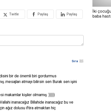
İki çocuğ
Twitle
Paylaş
Paylaş
baba has
tedavi altı
Sıra
isini bir de önemli biri gordurmus
ş..mesajları atmayı bilirsin sen Burak sen işini
i makamlar kişiler olmamış :)))))
allahi inanacağız Billahide inanacağız bu ve
için ağız dolusu iftira atmaktan hiç