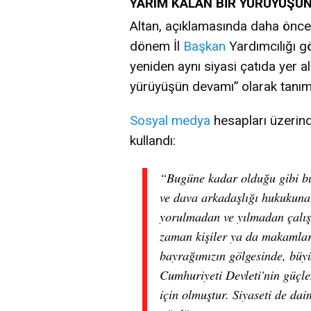
YARIM KALAN BİR YÜRÜYÜŞÜ
Altan, açıklamasında daha önce İY
dönem İl
Başkan
Yardımcılığı g
yeniden aynı siyasi çatıda yer a
yürüyüşün devamı” olarak tanım
Sosyal medya
hesapları üzeri
kullandı:
“Bugüne kadar olduğu gibi bu
ve dava arkadaşlığı hukukuna
yorulmadan ve yılmadan çalı
zaman kişiler ya da makamlar
bayrağımızın gölgesinde, büyü
Cumhuriyeti Devleti'nin güçl
için olmuştur. Siyaseti de dai