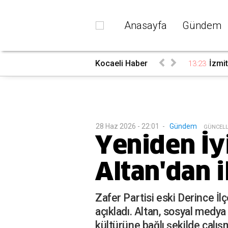
Anasayfa
Gündem
Kocaeli Haber
İzmit
13:23
28 Haz 2026 - 22:01
-
Gündem
G
ÜNCEL
Yeniden İy
Altan'dan 
Zafer Partisi eski Derince İl
açıkladı. Altan, sosyal medya
kültürüne bağlı şekilde çalışm