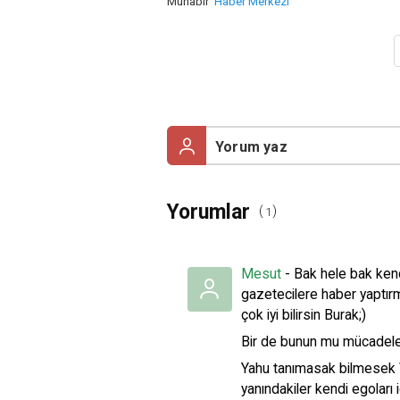
Muhabir
Haber Merkezi
Yorumlar
(
)
1
Mesut
- Bak hele bak kend
gazetecilere haber yaptırmı
çok iyi bilirsin Burak;)
Bir de bunun mu mücadeles
Yahu tanımasak bilmesek V
yanındakiler kendi egoları 