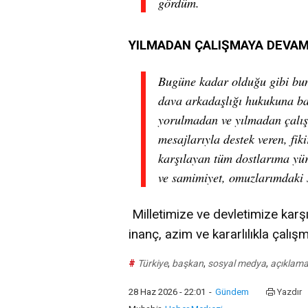
gördüm.
YILMADAN ÇALIŞMAYA DEVA
Bugüne kadar olduğu gibi bund
dava arkadaşlığı hukukuna ba
yorulmadan ve yılmadan çalı
mesajlarıyla destek veren, fik
karşılayan tüm dostlarıma yür
ve samimiyet, omuzlarımdaki 
Milletimize ve devletimize karşı
inanç, azim ve kararlılıkla çal
#
Türkiye
,
başkan
,
sosyal medya
,
açıklam
28 Haz 2026 - 22:01
-
Gündem
Yazdır