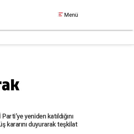
Menü
İzmit Belediyesi sor
13:10
rak
 Parti’ye yeniden katıldığını
ş kararını duyurarak teşkilat