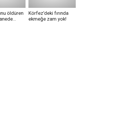
unu öldüren
Körfez’deki fırında
tanede
ekmeğe zam yok!
na alındı