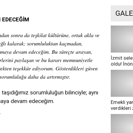
GALE
M EDECEĞİM
an sonra da teşkilat kültürüne, ortak akla ve
ğlı kalarak; sorumluluktan kaçmadan,
şmaya devam edeceğim. Bu süreçte arayan,
İzmit sele
irlerini paylaşan ve bu kararı memnuniyetle
oldu! İnö
ekten teşekkür ediyorum. Gösterdikleri güven
göle dönd
sorumluluğu daha da artırmıştır.
 taşıdığımız sorumluluğun bilinciyle; aynı
ışmaya devam edeceğim.
Emekli yan
verdikler
pazarda ge
a