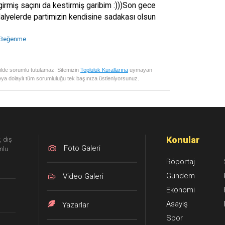
rmiş saçını da kestirmiş garibim :)))Son gece
dalyelerde partimizin kendisine sadakası olsun
Beğenme
ilde sorumlu tutulamaz. Sitemizin
Topluluk Kurallarına
uymayan
ya dolaylı tüm sorumluluğu tek başınıza üstleniyorsunuz.
Konular
, dış
Foto Galeri
mlu
Röportaj
Gündem
Video Galeri
Ekonomi
Asayiş
Yazarlar
Spor