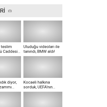
edildiği anlar...
Rİ
 teslim
Uluduğu videoları ile
nü Caddesi
tanındı, BMW aldı!
ü!
dık diyor,
Kocaeli halkına
i zammı
sorduk, UEFA’nın
ri aldılar!
Merih Demiral kararı
hakkında ne
düşünüyorsunuz?