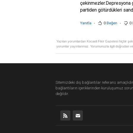
çekinmezler.Depresyona gi
partiden götürdükleri san
.
.
Yanıtla
0
Beğen
0
Yazılan yorumlardan Kocaeli Fikir Gazetesi hiçbir şek
yorumlar yayınlanmaz. Yorumunuzla ilgili doğrudan ve
Sitemizdeki dış bağlantılar referans amaçlıdır
bağlantıların içeriklerinden
kuruluşumuz
soru
değildir.