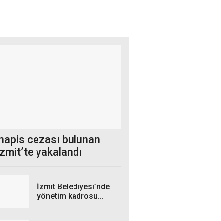
 hapis cezası bulunan
 İzmit’te yakalandı
İzmit Belediyesi’nde
yönetim kadrosu
yeniden şekillendi