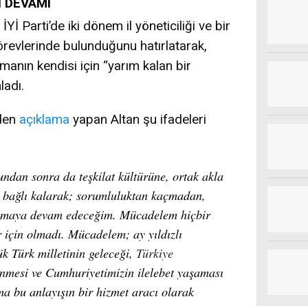
N DEVAMI
İ Parti’de iki dönem il yöneticiliği ve bir
örevlerinde bulunduğunu hatırlatarak,
lmanın kendisi için “yarım kalan bir
ladı.
nden
açıklama
yapan Altan şu ifadeleri
ndan sonra da teşkilat kültürüne, ortak akla
 bağlı kalarak; sorumluluktan kaçmadan,
şmaya devam edeceğim. Mücadelem hiçbir
 için olmadı. Mücadelem; ay yıldızlı
k Türk milletinin geleceği,
Türkiye
enmesi ve Cumhuriyetimizin ilelebet yaşaması
ma bu anlayışın bir hizmet aracı olarak