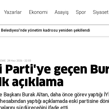
Yazarlar
Ekonomi
Asayiş
Spor
Siyaset
 Belediyesi’nde yönetim kadrosu yeniden şekillendi
LEME
:
28 Haz 2026 - 22:03
i Parti'ye geçen Bu
ilk açıklama
çe Başkanı Burak Altan, daha önce görev yaptığı İYİ
 hesabından yaptığı açıklamada eski partisine dönü
alarını sürdüreceğini ifade etti.