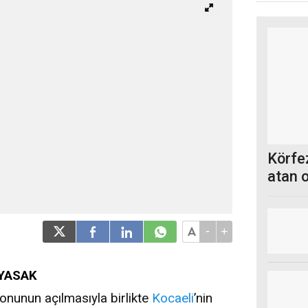
Körfez
atan 
-
+
 YASAK
onunun açılmasıyla birlikte
Kocaeli
’nin