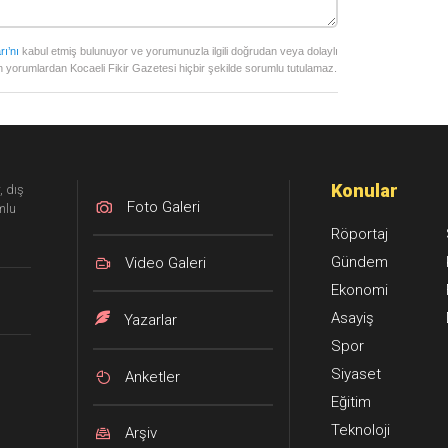
rı’nı
kabul etmiş bulunuyor ve yorumunuzla ilgili doğrudan veya dolaylı
 yorumlardan Kocaeli Fikir Gazetesi hiçbir şekilde sorumlu tutulamaz.
Konular
, dış
Foto Galeri
mlu
Röportaj
Gündem
Video Galeri
Ekonomi
Asayiş
Yazarlar
Spor
Siyaset
Anketler
Eğitim
Teknoloji
Arşiv