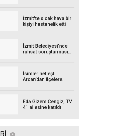
İzmit'te sıcak hava bir
kişiyi hastanelik etti
İzmit Belediyesi'nde
ruhsat soruşturması
genişliyor: 4 iş insanı
gözaltında!
İsimler netleşti...
Arcan’dan ilçelere
talimat! "Yetki
belgelerini bekliyoruz”
Eda Gizem Cengiz, TV
41 ailesine katıldı
Rİ