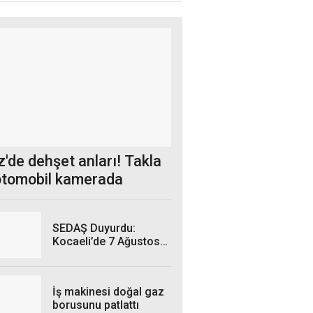
'de dehşet anları! Takla
otomobil kamerada
SEDAŞ Duyurdu:
Kocaeli’de 7 Ağustos
Cuma Günü hangi
ilçelerde elektrik
kesintisi yaşanacak?
İş makinesi doğal gaz
borusunu patlattı