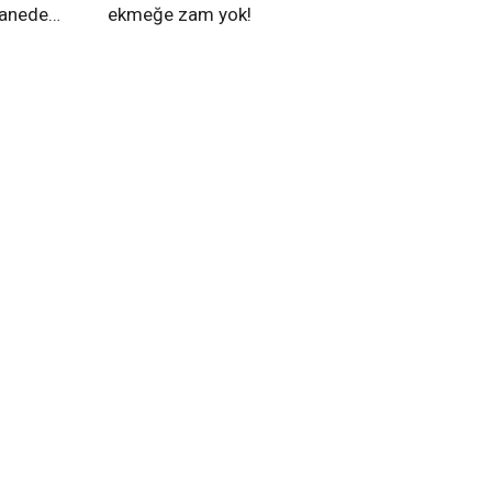
tanede
ekmeğe zam yok!
na alındı