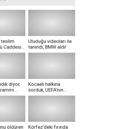
 teslim
Uluduğu videoları ile
nü Caddesi
tanındı, BMW aldı!
ü!
dık diyor,
Kocaeli halkına
i zammı
sorduk, UEFA’nın
ri aldılar!
Merih Demiral kararı
hakkında ne
düşünüyorsunuz?
unu öldüren
Körfez’deki fırında