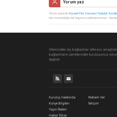
Yorum yazarak
Kocaeli Fikir Gazetesi Topluluk Kuralla
tüm sorumluluğu tek başınıza üstleniyorsunuz. Yazılan
Sitemizdeki dış bağlantılar referans amaçlıdır
bağlantıların içeriklerinden
kuruluşumuz
soru
değildir.
Kuruluş Hakkında
Reklam Ver
Künye Bilgileri
İletişim
Yayın İlkeleri
Haber İhbar