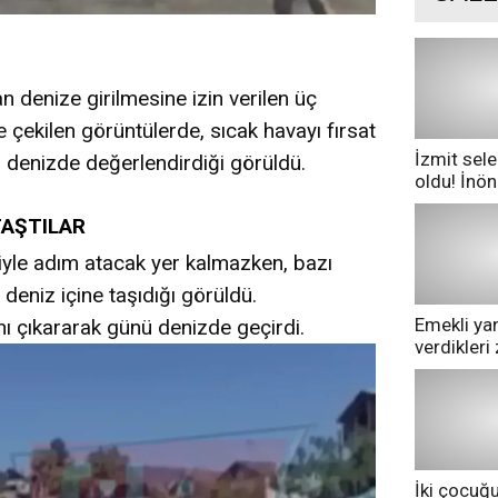
 denize girilmesine izin verilen üç
 çekilen görüntülerde, sıcak havayı fırsat
İzmit sele
ni denizde değerlendirdiği görüldü.
oldu! İnö
göle dönd
TAŞTILAR
iyle adım atacak yer kalmazken, bazı
 deniz içine taşıdığı görüldü.
Emekli yan
nı çıkararak günü denizde geçirdi.
verdikler
pazarda ge
İki çocuğ