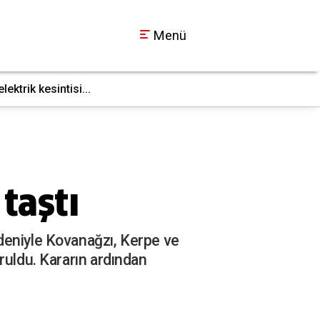
Menü
ktrik kesintisi...
İş makinesi doğal g
17:36
taştı
deniyle Kovanağzı, Kerpe ve
ruldu. Kararın ardından