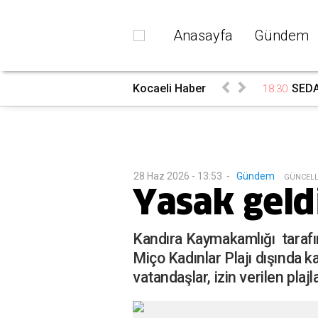
Anasayfa
Gündem
rada
Kocaeli Haber
SEDAŞ
18:30
28 Haz 2026 - 13:53
-
Gündem
G
ÜNCEL
Yasak geldi
Kandıra Kaymakamlığı tarafı
Miço Kadınlar Plajı dışında 
vatandaşlar, izin verilen plajl