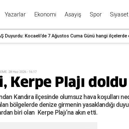
Yazarlar
Ekonomi
Asayiş
Spor
Siyaset
 Duyurdu: Kocaeli’de 7 Ağustos Cuma Günü hangi ilçelerde ele
LEME
:
28 Haz 2026 - 16:17
, Kerpe Plajı doldu 
ndan Kandıra ilçesinde olumsuz hava koşulları ne
kalan bölgelerde denize girmenin yasaklandığı duyu
ardan biri olan Kerpe Plajı’na akın etti.