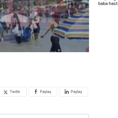
baba has
tedavi altı
Twitle
Paylaş
Paylaş