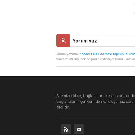
Yorum yazarak
Kocaeli Fikir Gazetesi Topluluk Kuralla
tüm sorumluluğu tek başınıza üstleniyorsunuz. Yazılan
Sitemizdeki dış bağlantılar referans amaçlıdır
bağlantıların içeriklerinden
kuruluşumuz
soru
değildir.