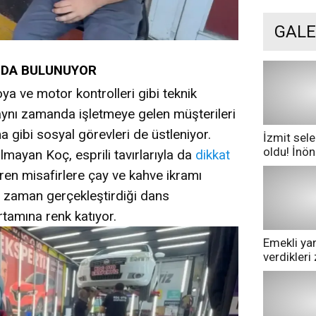
GALE
AMDA BULUNUYOR
ya ve motor kontrolleri gibi teknik
aynı zamanda işletmeye gelen müşterileri
 gibi sosyal görevleri de üstleniyor.
İzmit sele
oldu! İnö
almayan Koç, esprili tavırlarıyla da
dikkat
göle dönd
iren misafirlere çay ve kahve ikramı
n zaman gerçekleştirdiği dans
tamına renk katıyor.
Emekli yan
verdikler
pazarda ge