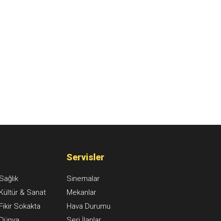
Servisler
Sağlık
Sinemalar
Kültür & Sanat
Mekanlar
Fikir Sokakta
Hava Durumu
Dünya
Seri İlanlar