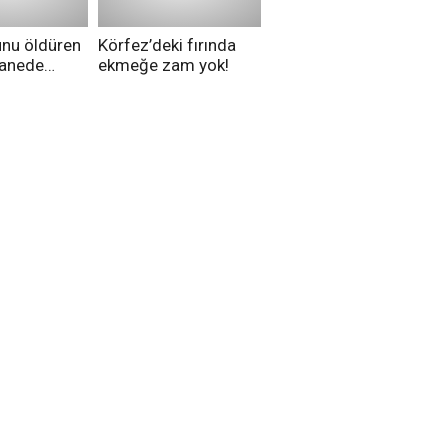
unu öldüren
Körfez’deki fırında
tanede
ekmeğe zam yok!
na alındı