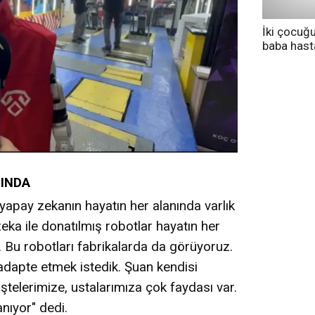
İki çocuğ
baba has
tedavi altı
SINDA
yapay zekanın hayatın her alanında varlık
zeka ile donatılmış robotlar hayatın her
k. Bu robotları fabrikalarda da görüyoruz.
adapte etmek istedik. Şuan kendisi
ştelerimize, ustalarımıza çok faydası var.
nıyor" dedi.