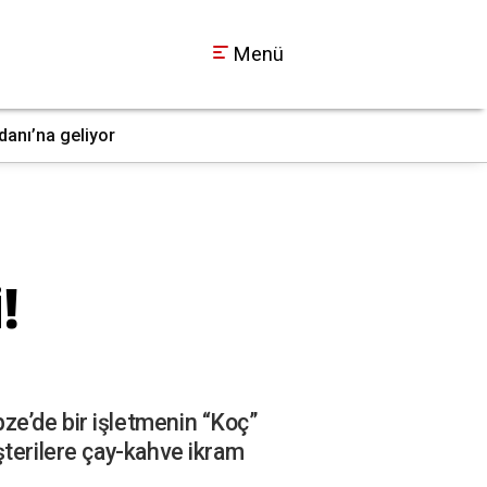
Menü
danı’na geliyor
Kocaeli dahil 30 il
12:12
!
ze’de bir işletmenin “Koç”
şterilere çay-kahve ikram