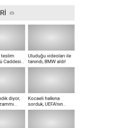
Rİ
 teslim
Uluduğu videoları ile
nü Caddesi
tanındı, BMW aldı!
ü!
dık diyor,
Kocaeli halkına
i zammı
sorduk, UEFA’nın
ri aldılar!
Merih Demiral kararı
hakkında ne
düşünüyorsunuz?