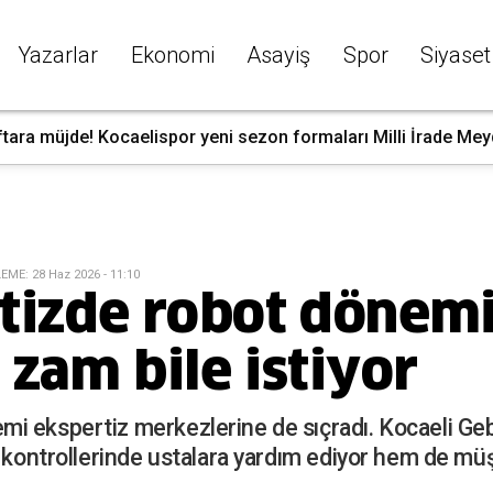
Yazarlar
Ekonomi
Asayiş
Spor
Siyaset
tara müjde! Kocaelispor yeni sezon formaları Milli İrade Mey
LEME
:
28 Haz 2026 - 11:10
tizde robot dönemi
zam bile istiyor
i ekspertiz merkezlerine de sıçradı. Kocaeli Geb
ç kontrollerinde ustalara yardım ediyor hem de mü