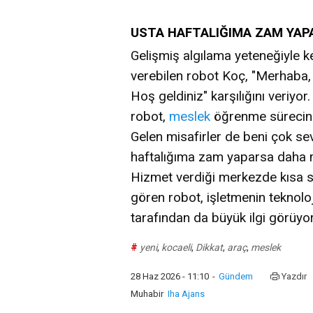
USTA HAFTALIĞIMA ZAM YA
Gelişmiş algılama yeteneğiyle ke
verebilen robot Koç, "Merhaba, n
Hoş geldiniz" karşılığını veriy
robot,
meslek
öğrenme sürecine 
Gelen misafirler de beni çok se
haftalığıma zam yaparsa daha m
Hizmet verdiği merkezde kısa sü
gören robot, işletmenin teknoloj
tarafından da büyük ilgi görüyor
#
yeni
,
kocaeli
,
Dikkat
,
araç
,
meslek
28 Haz 2026 - 11:10
-
Gündem
Yazdır
Muhabir
Iha Ajans