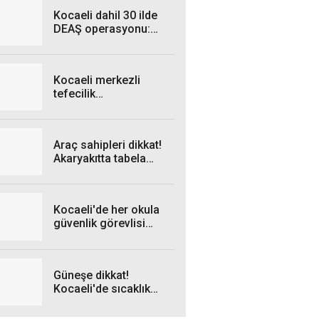
geliyor
Kocaeli dahil 30 ilde
DEAŞ operasyonu:
Onlarca şüpheli
yakalandı
Kocaeli merkezli
tefecilik
soruşturmasında son
firari de yakalandı
Araç sahipleri dikkat!
Akaryakıtta tabela
yeniden değişiyor
Kocaeli'de her okula
güvenlik görevlisi
alınacak!
Güneşe dikkat!
Kocaeli'de sıcaklık
zirve yapacak