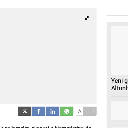
Yeni 
Altunb
-
+