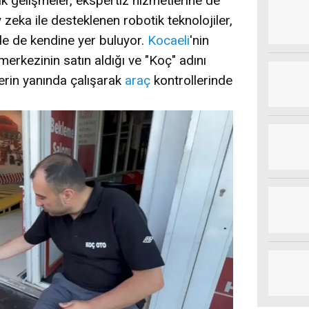
k gelişmeler, ekspertiz hizmetlerine de
zeka ile desteklenen robotik teknolojiler,
de de kendine yer buluyor.
Kocaeli
'nin
merkezinin satın aldığı ve "Koç" adını
lerin yanında çalışarak
araç
kontrollerinde