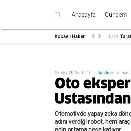
Anasayfa
Gündem
Kocaeli Haber
Taraf
12:21
28 Haz 2026 - 11:10
-
Gündem
G
ÜNCEL
Oto eksper
Ustasından 
Otomotivde yapay zeka dönem
adını verdiği robot, hem ara
edip ortama neşe katıyor.