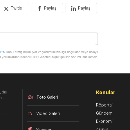
Twitle
Paylaş
Paylaş
rı’nı
kabul etmiş bulunuyor ve yorumunuzla ilgili doğrudan veya dolaylı
 yorumlardan Kocaeli Fikir Gazetesi hiçbir şekilde sorumlu tutulamaz.
Konular
, dış
Foto Galeri
mlu
Röportaj
Gündem
Video Galeri
Ekonomi
Asayiş