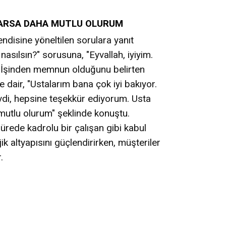
PARSA DAHA MUTLU OLURUM
ndisine yöneltilen sorulara yanıt
asılsın?" sorusuna, "Eyvallah, iyiyim.
or. İşinden memnun olduğunu belirten
dair, "Ustalarım bana çok iyi bakıyor.
vdi, hepsine teşekkür ediyorum. Usta
utlu olurum" şeklinde konuştu.
rede kadrolu bir çalışan gibi kabul
ik altyapısını güçlendirirken, müşteriler
.