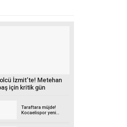
golcü İzmit’te! Metehan
aş için kritik gün
Taraftara müjde!
Kocaelispor yeni
sezon formaları Milli
İrade Meydanı’na