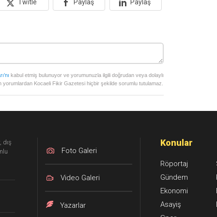
Twitle
Paylaş
Paylaş
rı’nı
kabul etmiş bulunuyor ve yorumunuzla ilgili doğrudan veya dolaylı
 yorumlardan Kocaeli Fikir Gazetesi hiçbir şekilde sorumlu tutulamaz.
Konular
, dış
Foto Galeri
mlu
Röportaj
Gündem
Video Galeri
Ekonomi
Asayiş
Yazarlar