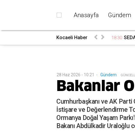
Anasayfa
Gündem
rada
Kocaeli Haber
SEDAŞ
18:30
28 Haz 2026 - 10:21
-
Gündem
G
ÜNCEL
Bakanlar O
Cumhurbaşkanı ve AK Parti Ge
İstişare ve Değerlendirme Top
Ormanya Doğal Yaşam Parkı'nı
Bakanı Abdülkadir Uraloğlu ce