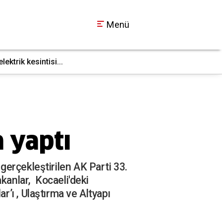
Menü
ktrik kesintisi...
İş makinesi doğal g
17:36
 yaptı
erçekleştirilen AK Parti 33.
kanlar, Kocaeli'deki
’ı , Ulaştırma ve Altyapı