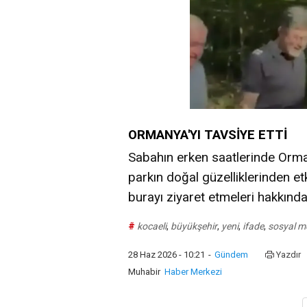
ORMANYA'YI TAVSİYE ETTİ
Sabahın erken saatlerinde Ormany
parkın doğal güzelliklerinden etk
burayı ziyaret etmeleri hakkınd
#
kocaeli
,
büyükşehir
,
yeni
,
ifade
,
sosyal m
28 Haz 2026 - 10:21
-
Gündem
Yazdır
Muhabir
Haber Merkezi