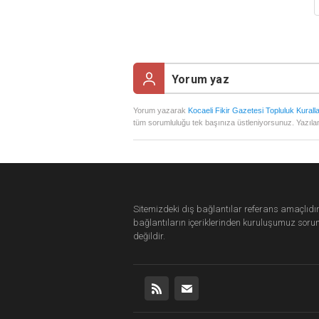
Yorum yazarak
Kocaeli Fikir Gazetesi Topluluk Kuralla
tüm sorumluluğu tek başınıza üstleniyorsunuz. Yazılan
Sitemizdeki dış bağlantılar referans amaçlıdır
bağlantıların içeriklerinden
kuruluşumuz
soru
değildir.