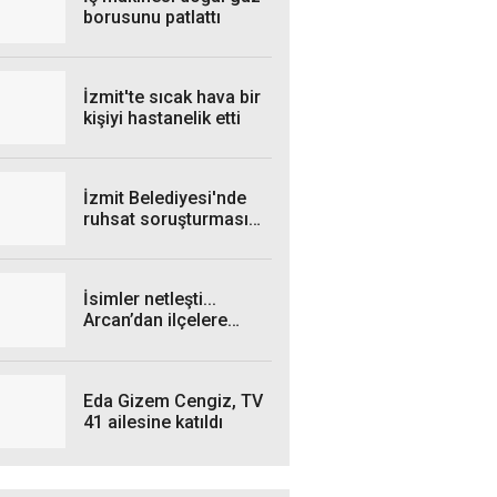
borusunu patlattı
İzmit'te sıcak hava bir
kişiyi hastanelik etti
İzmit Belediyesi'nde
ruhsat soruşturması
genişliyor: 4 iş insanı
gözaltında!
İsimler netleşti...
Arcan’dan ilçelere
talimat! "Yetki
belgelerini bekliyoruz”
Eda Gizem Cengiz, TV
41 ailesine katıldı