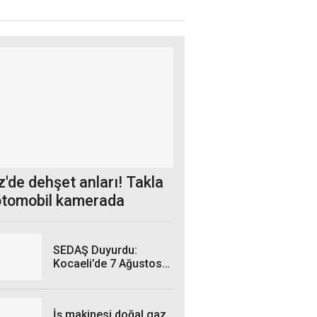
'de dehşet anları! Takla
otomobil kamerada
SEDAŞ Duyurdu:
Kocaeli’de 7 Ağustos
Cuma Günü hangi
ilçelerde elektrik
kesintisi yaşanacak?
İş makinesi doğal gaz