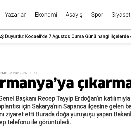
Yazarlar
Ekonomi
Asayiş
Spor
Siyaset
 Duyurdu: Kocaeli’de 7 Ağustos Cuma Günü hangi ilçelerde ele
LEME
:
28 Haz 2026 - 11:44
rmanya’ya çıkarma
nel Başkanı Recep Tayyip Erdoğan'ın katılımıyla g
lantısı için Sakarya'nın Sapanca ilçesine gelen ba
 ziyaret etti Burada doğa yürüyüşü yapan Bakanlar
p telefonu ile görüntüledi.