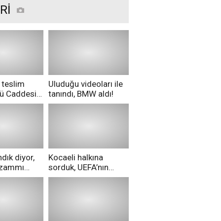
Rİ
 teslim
Uluduğu videoları ile
nü Caddesi
tanındı, BMW aldı!
ü!
dık diyor,
Kocaeli halkına
i zammı
sorduk, UEFA’nın
ri aldılar!
Merih Demiral kararı
hakkında ne
düşünüyorsunuz?