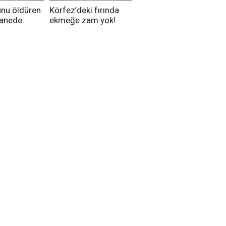
unu öldüren
Körfez’deki fırında
tanede
ekmeğe zam yok!
na alındı