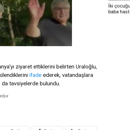
İki çocuğ
baba has
tedavi altı
a'yı ziyaret ettiklerini belirten Uraloğlu,
ilendiklerini
ifade
ederek, vatandaşlara
a da tavsiyelerde bulundu.
edya