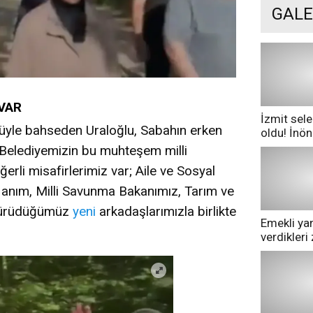
GALE
 VAR
İzmit sele
yle bahseden Uraloğlu, Sabahın erken
oldu! İnö
göle dönd
Belediyemizin bu muhteşem milli
erli misafirlerimiz var; Aile ve Sosyal
anım, Milli Savunma Bakanımız, Tarım ve
yürüdüğümüz
yeni
arkadaşlarımızla birlikte
Emekli yan
verdikler
pazarda ge