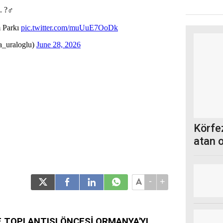
Körfez
atan 
-
+
 TOPLANTISI ÖNCESİ ORMANYA'YI