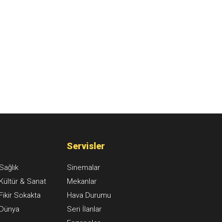
Servisler
Sağlık
Sinemalar
Kültür & Sanat
Mekanlar
Fikir Sokakta
Hava Durumu
Dünya
Seri İlanlar