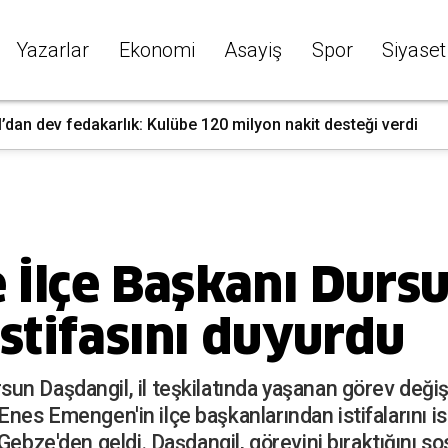
Yazarlar
Ekonomi
Asayiş
Spor
Siyaset
’dan dev fedakarlık: Kulübe 120 milyon nakit desteği verdi
İlçe Başkanı Durs
istifasını duyurdu
n Daşdangil, il teşkilatında yaşanan görev değiş
nı Enes Emengen'in ilçe başkanlarından istifalarını
 Gebze'den geldi. Daşdangil, görevini bıraktığını 