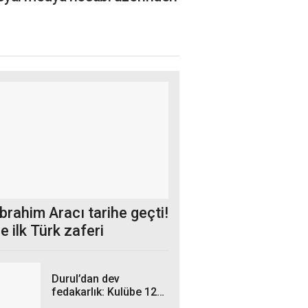
brahim Aracı tarihe geçti!
 ilk Türk zaferi
Durul’dan dev
fedakarlık: Kulübe 120
milyon nakit desteği