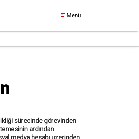
Menü
Galatasaray tribün li
15:26
un
ikliği sürecinde görevinden
 istemesinin ardından
sosyal medya hesabı üzerinden