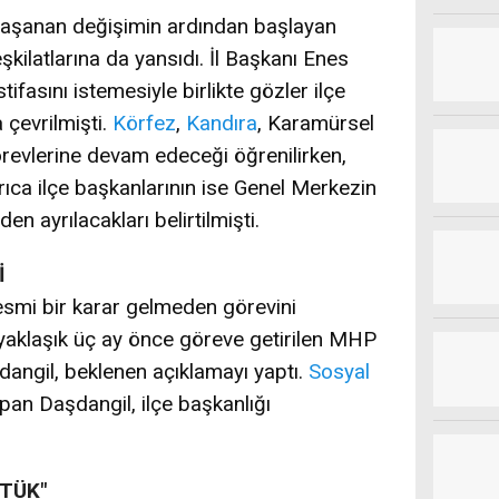
 yaşanan değişimin ardından başlayan
şkilatlarına da yansıdı. İl Başkanı Enes
ifasını istemesiyle birlikte gözler ilçe
 çevrilmişti.
Körfez
,
Kandıra
, Karamürsel
görevlerine devam edeceği öğrenilirken,
ıca ilçe başkanlarının ise Genel Merkezin
n ayrılacakları belirtilmişti.
İ
smi bir karar gelmeden görevini
aklaşık üç ay önce göreve getirilen MHP
angil, beklenen açıklamayı yaptı.
Sosyal
an Daşdangil, ilçe başkanlığı
TTÜK"