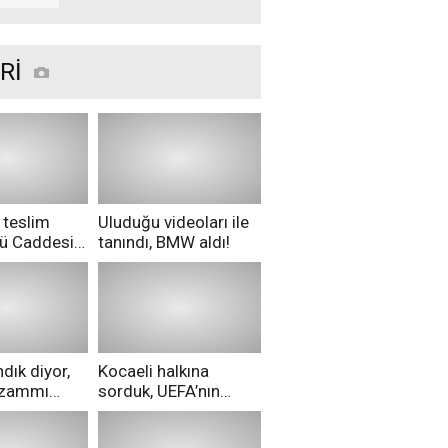
kaybeden Arif'in
cenazesi bugün
Rİ
 teslim
Uluduğu videoları ile
nü Caddesi
tanındı, BMW aldı!
ü!
dık diyor,
Kocaeli halkına
i zammı
sorduk, UEFA’nın
ri aldılar!
Merih Demiral kararı
hakkında ne