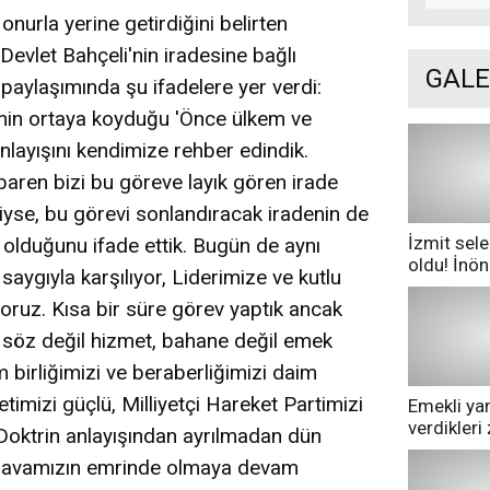
nurla yerine getirdiğini belirten
evlet Bahçeli'nin iradesine bağlı
GALE
 paylaşımında şu ifadelere yer verdi:
'nin ortaya koyduğu 'Önce ülkem ve
anlayışını kendimize rehber edindik.
baren bizi bu göreve layık gören irade
iyse, bu görevi sonlandıracak iradenin de
İzmit sele
 olduğunu ifade ettik. Bugün de aynı
oldu! İnö
saygıyla karşılıyor, Liderimize ve kutlu
göle dönd
oruz. Kısa bir süre görev yaptık ancak
söz değil hizmet, bahane değil emek
 birliğimizi ve beraberliğimizi daim
letimizi güçlü, Milliyetçi Hareket Partimizi
Emekli yan
verdikler
, Doktrin anlayışından ayrılmadan dün
pazarda ge
 davamızın emrinde olmaya devam