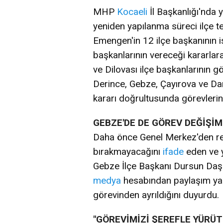
MHP
Kocaeli
İl Başkanlığı'nda
yeniden yapılanma süreci ilçe te
Emengen'in 12 ilçe başkanının ist
başkanlarının vereceği kararlara
ve Dilovası ilçe başkanlarının 
Derince, Gebze, Çayırova ve Dar
kararı doğrultusunda görevlerinde
GEBZE'DE DE GÖREV DEĞİŞİM
Daha önce Genel Merkez'den re
bırakmayacağını
ifade
eden ve y
Gebze İlçe Başkanı Dursun Daşd
medya
hesabından paylaşım yap
görevinden ayrıldığını duyurdu.
"GÖREVİMİZİ ŞEREFLE YÜRÜ