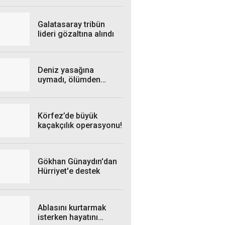
verdi
Galatasaray tribün
lideri gözaltına alındı
Deniz yasağına
uymadı, ölümden
döndü!
Körfez’de büyük
kaçakçılık operasyonu!
Gökhan Günaydın'dan
Hürriyet'e destek
Ablasını kurtarmak
isterken hayatını