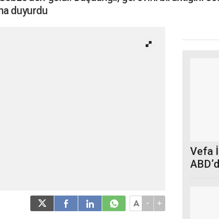
una duyurdu
Vefa İ
ABD’de
-
+