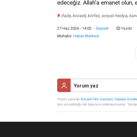
edeceğiz. Allah'a emanet olun, e
#
ifade
,
kocaeli
,
körfez
,
sosyal medya
,
kan
27 Haz 2026 - 14:02
-
Siyaset
Yazdır
Muhabir
Haber Merkezi
Yorum yazarak
Kocaeli Fikir Gazetesi Topluluk Kuralla
tüm sorumluluğu tek başınıza üstleniyorsunuz. Yazılan