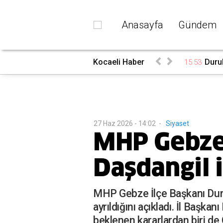
Anasayfa
Gündem
ri
Kocaeli Haber
Durul
15:53
27 Haz 2026 - 14:02
-
Siyaset
MHP Gebze 
Daşdangil 
MHP Gebze İlçe Başkanı Dursu
ayrıldığını açıkladı. İl Başka
beklenen kararlardan biri de