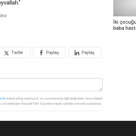
yvallah."
dıra
İki çocuğ
baba has
tedavi altı
Twitle
Paylaş
Paylaş
rı’nı
kabul etmiş bulunuyor ve yorumunuzla ilgili doğrudan veya dolaylı
 yorumlardan Kocaeli Fikir Gazetesi hiçbir şekilde sorumlu tutulamaz.