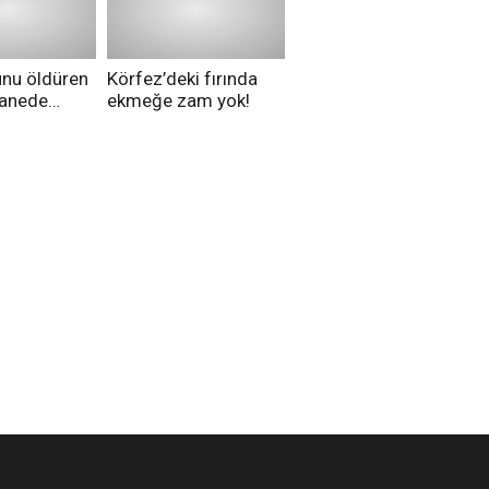
düşünüyorsunuz?
unu öldüren
Körfez’deki fırında
tanede
ekmeğe zam yok!
na alındı