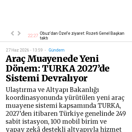
 En ucuzu 115
Obuz’dan Özel’e ziyaret: Rozeti Genel Başkan
22:27
18
taktı
27 Haz 2026 - 13:59
-
Gündem
Araç Muayenede Yeni
Dönem: TURKA 2027’de
Sistemi Devralıyor
Ulaştırma ve Altyapı Bakanlığı
koordinasyonunda yürütülen yeni araç
muayene sistemi kapsamında TURKA,
2027’den itibaren Türkiye genelinde 249
sabit istasyon, 100 mobil birim ve
yapay zekâ destekli altyapıyla hizmet