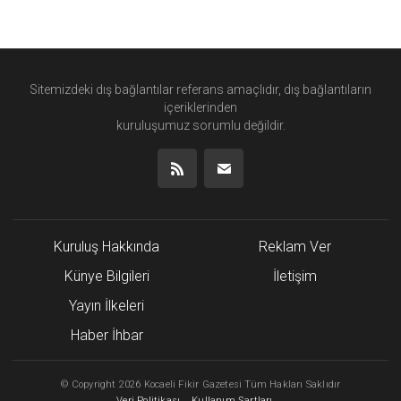
Sitemizdeki dış bağlantılar referans amaçlıdır, dış bağlantıların
içeriklerinden
kuruluşumuz
sorumlu değildir.
Kuruluş Hakkında
Reklam Ver
Künye Bilgileri
İletişim
Yayın İlkeleri
Haber İhbar
©
Copyright
2026 Kocaeli Fikir Gazetesi Tüm Hakları Saklıdır
Veri Politikası
Kullanım Şartları