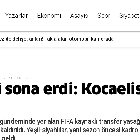
Yazarlar
Ekonomi
Asayiş
Spor
Siyaset
ez'de dehşet anları! Takla atan otomobil kamerada
:
27 Haz 2026 - 13:02
 sona erdi: Kocaeli
gündeminde yer alan FIFA kaynaklı transfer yasağ
kaldırıldı. Yeşil-siyahlılar, yeni sezon öncesi kad
 geldi