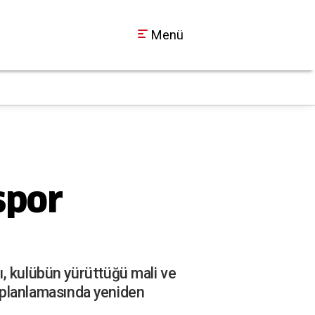
Menü
SEDAŞ Duyurdu: Koca
18:30
spor
ı, kulübün yürüttüğü mali ve
ro planlamasında yeniden