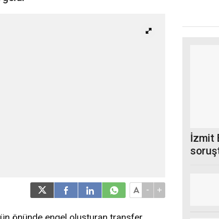
İzmit 
soruş
müdür
-
+
bün önünde engel oluşturan transfer