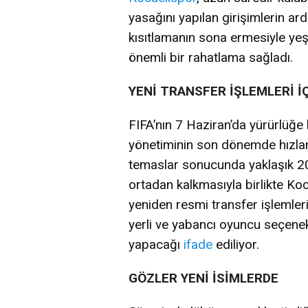
yasağını yapılan girişimlerin ar
kısıtlamanın sona ermesiyle yeşi
önemli bir rahatlama sağladı.
YENİ TRANSFER İŞLEMLERİ İ
FIFA’nın 7 Haziran’da yürürlüğe
yönetiminin son dönemde hızlan
temaslar sonucunda yaklaşık 20 g
ortadan kalkmasıyla birlikte K
yeniden resmi transfer işlemler
yerli ve yabancı oyuncu seçene
yapacağı
ifade
ediliyor.
GÖZLER YENİ İSİMLERDE