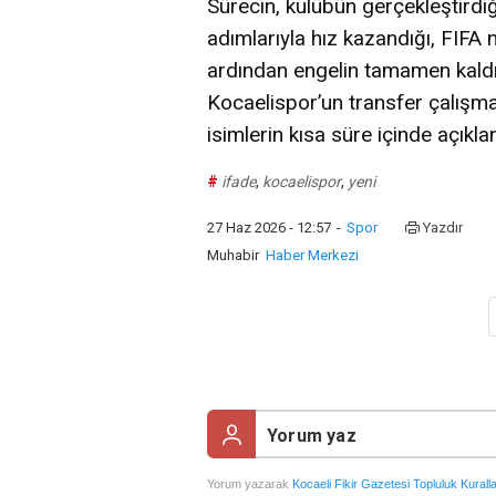
Sürecin, kulübün gerçekleştird
adımlarıyla hız kazandığı, FIFA 
ardından engelin tamamen kaldır
Kocaelispor’un transfer çalışmala
isimlerin kısa süre içinde açıklan
#
ifade
,
kocaelispor
,
yeni
27 Haz 2026 - 12:57
-
Spor
Yazdır
Muhabir
Haber Merkezi
Yorum yazarak
Kocaeli Fikir Gazetesi Topluluk Kuralla