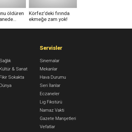
unu öldüren
Körfez’deki fırında
tanede
ekmeğe zam yok!
na alındı
Servisler
Sağlık
Sinemalar
Kültür & Sanat
Mekanlar
Fikir Sokakta
Hava Durumu
Dünya
Seri İlanlar
Eczaneler
Lig Fikstürü
Namaz Vakti
Gazete Manşetleri
Vefatlar