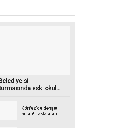
Belediye si
turmasında eski okul
ü tutuklandı
Körfez'de dehşet
anları! Takla atan
otomobil kamerada