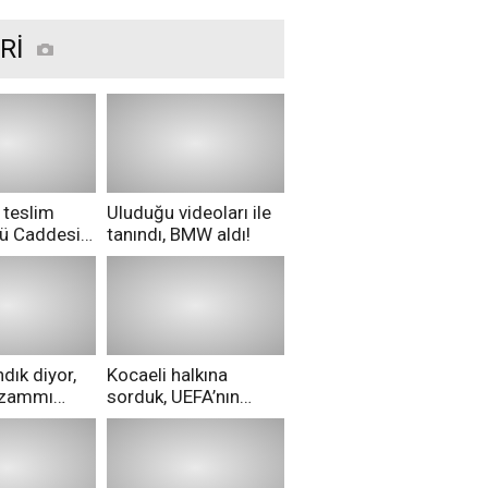
Rİ
 teslim
Uluduğu videoları ile
nü Caddesi
tanındı, BMW aldı!
ü!
dık diyor,
Kocaeli halkına
i zammı
sorduk, UEFA’nın
ri aldılar!
Merih Demiral kararı
hakkında ne
düşünüyorsunuz?