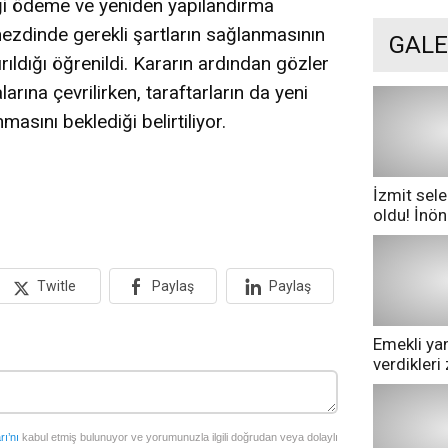
iği ödeme ve yeniden yapılandırma
nezdinde gerekli şartların sağlanmasının
GALE
ıldığı öğrenildi. Kararın ardından gözler
rına çevrilirken, taraftarların da yeni
masını beklediği belirtiliyor.
İzmit sele
oldu! İnö
göle dönd
Twitle
Paylaş
Paylaş
Emekli yan
verdikler
pazarda ge
rı’nı
kabul etmiş bulunuyor ve yorumunuzla ilgili doğrudan veya dolaylı