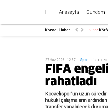
Anasayfa
Gündem
 tutuklandı
Kocaeli Haber
Körf
21:22
27 Haz 2026 - 12:57
-
Spor
G
ÜNCELLEME
FIFA engeli
rahatladı
Kocaelispor’un uzun süredir 
hukuki çalışmaların ardından 
transfer yapabilecek duruma