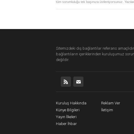
tüm sorumluluğu tek başınıza üstleniyorsunuz. Yazılan
Sitemizdeki dış bağlantılar referans amaçlıdır
bağlantıların içeriklerinden
kuruluşumuz
soru
değildir.
Kuruluş Hakkında
Reklam Ver
Künye Bilgileri
İletişim
Yayın İlkeleri
Haber İhbar