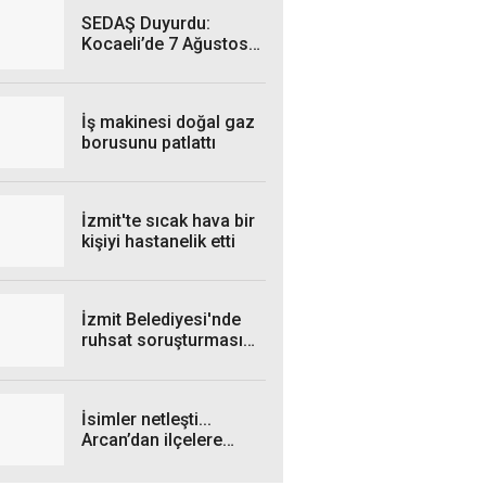
SEDAŞ Duyurdu:
Kocaeli’de 7 Ağustos
Cuma Günü hangi
ilçelerde elektrik
kesintisi yaşanacak?
İş makinesi doğal gaz
borusunu patlattı
İzmit'te sıcak hava bir
kişiyi hastanelik etti
İzmit Belediyesi'nde
ruhsat soruşturması
genişliyor: 4 iş insanı
gözaltında!
İsimler netleşti...
Arcan’dan ilçelere
talimat! "Yetki
belgelerini bekliyoruz”