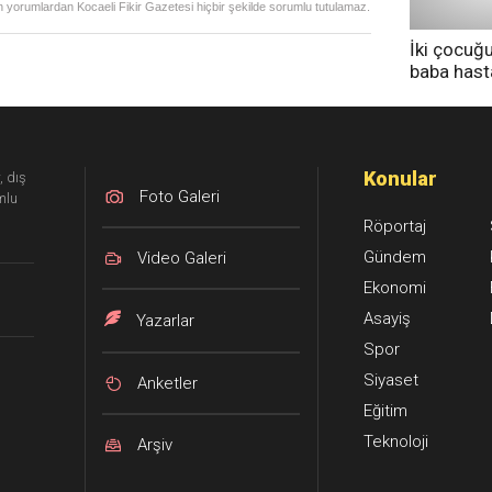
 yorumlardan Kocaeli Fikir Gazetesi hiçbir şekilde sorumlu tutulamaz.
İki çocuğ
baba has
tedavi altı
Konular
, dış
Foto Galeri
mlu
Röportaj
Gündem
Video Galeri
Ekonomi
Asayiş
Yazarlar
Spor
Siyaset
Anketler
Eğitim
Teknoloji
Arşiv