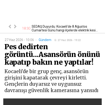
lığı:
SEDAŞ Duyurdu: Kocaeli’de 8 Ağustos
18:30
16
den Şekil...
Cumartesi Günü hangi ilçelerde elektrik kesi...
27 Haz 2026 - 10:06
-
Gündem
G
:
27 Haz 2026 - 19:22
Pes dedirten
görüntü...Asansörün önünü
kapatıp bakın ne yaptılar!
Kocaeli'de bir grup genç, asansörün
girişini kapatarak çevreyi kirletti.
Gençlerin duyarsız ve uygunsuz
davranışı güvenlik kamerasına yansıdı