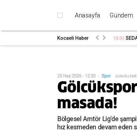
Anasayfa
Gündem
ndı
Kocaeli Haber
SEDA
18:30
25 Haz 2026 - 12:20
-
Spor
G
ÜNCELLEME
Gölcükspor
masada!
Bölgesel Amtör Lig'de şampiy
hız kesmeden devam eden sp