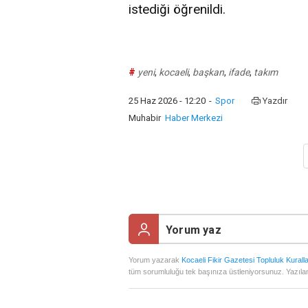
istediği öğrenildi.
#
yeni
,
kocaeli
,
başkan
,
ifade
,
takım
25 Haz 2026 - 12:20
-
Spor
Yazdır
Muhabir
Haber Merkezi
Yorum yazarak
Kocaeli Fikir Gazetesi Topluluk Kuralla
tüm sorumluluğu tek başınıza üstleniyorsunuz. Yazılan