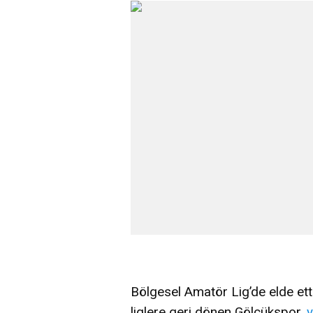
Bölgesel Amatör Lig’de elde et
liglere geri dönen Gölcükspor,
y