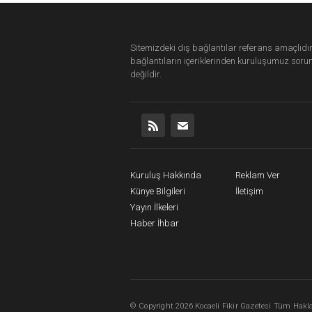
Sitemizdeki dış bağlantılar referans amaçlıdır
bağlantıların içeriklerinden
kuruluşumuz
soru
değildir.
Kuruluş Hakkında
Reklam Ver
Künye Bilgileri
İletişim
Yayın İlkeleri
Haber İhbar
©
Copyright
2026 Kocaeli Fikir Gazetesi Tüm Haklar