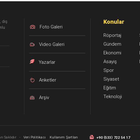
Konular
, dış
Foto Galeri
mlu
Röportaj
Gündem
Video Galeri
Ekonomi
Asayiş
Yazarlar
Spor
Siyaset
Anketler
Eğitim
Teknoloji
Arşiv
(
)
ı Saklıdır
-
Veri Politikası
Kullanım Şartları
+90
533
722 54 17