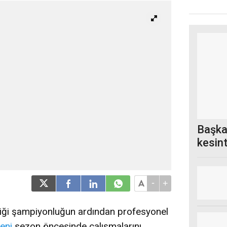
Başka
kesin
-
+
tiği şampiyonluğun ardından profesyonel
eni
sezon öncesinde çalışmalarını