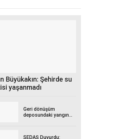
n Büyükakın: Şehirde su
tisi yaşanmadı
Geri dönüşüm
deposundaki yangın
kontrol altına alındı
SEDAŞ Duyurdu: