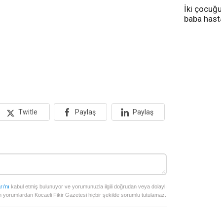
İki çocuğ
baba has
tedavi altı
Twitle
Paylaş
Paylaş
rı’nı
kabul etmiş bulunuyor ve yorumunuzla ilgili doğrudan veya dolaylı
 yorumlardan Kocaeli Fikir Gazetesi hiçbir şekilde sorumlu tutulamaz.