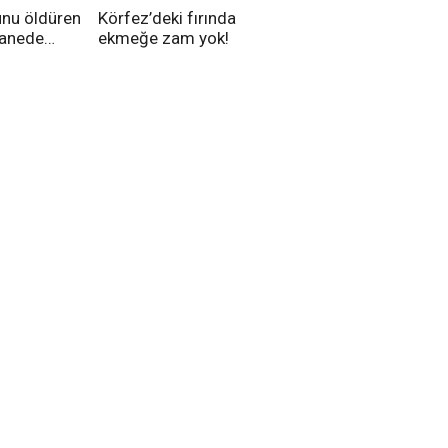
unu öldüren
Körfez’deki fırında
tanede
ekmeğe zam yok!
na alındı