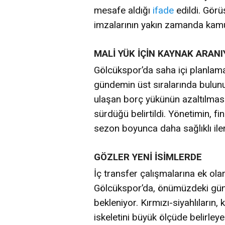
mesafe aldığı
ifade
edildi. Gör
imzalarının yakın zamanda kamu
MALİ YÜK İÇİN KAYNAK ARAN
Gölcükspor’da saha içi planlama
gündemin üst sıralarında bulunu
ulaşan borç yükünün azaltılması 
sürdüğü belirtildi. Yönetimin, fi
sezon boyunca daha sağlıklı ile
GÖZLER YENİ İSİMLERDE
İç transfer çalışmalarına ek ol
Gölcükspor’da, önümüzdeki günl
bekleniyor. Kırmızı-siyahlılar
iskeletini büyük ölçüde belirleye