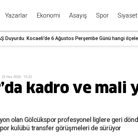
Yazarlar
Ekonomi
Asayiş
Spor
Siyaset
Ş Duyurdu: Kocaeli’de 6 Ağustos Perşembe Günü hangi ilçelerd
:
25 Haz 2026 - 15:22
’da kadro ve mali 
on olan Gölcükspor profesyonel liglere geri dönd
or kulübü transfer görüşmeleri de sürüyor