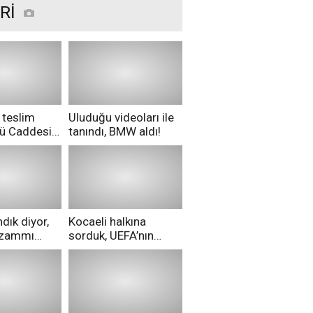
Rİ
 teslim
Uluduğu videoları ile
nü Caddesi
tanındı, BMW aldı!
ü!
dık diyor,
Kocaeli halkına
i zammı
sorduk, UEFA’nın
ri aldılar!
Merih Demiral kararı
hakkında ne
düşünüyorsunuz?