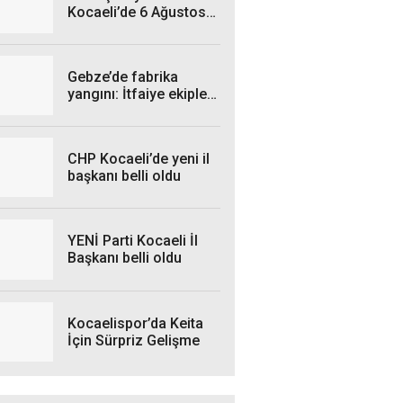
Kocaeli’de 6 Ağustos
Perşembe Günü hangi
ilçelerde elektrik
kesintisi yaşanacak?
Gebze’de fabrika
yangını: İtfaiye ekipleri
seferber oldu
CHP Kocaeli’de yeni il
başkanı belli oldu
YENİ Parti Kocaeli İl
Başkanı belli oldu
Kocaelispor’da Keita
İçin Sürpriz Gelişme