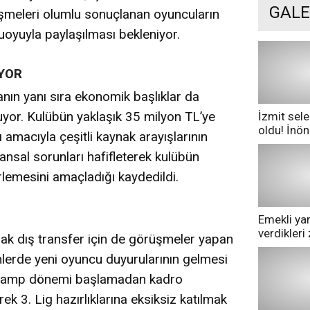
GALE
üşmeleri olumlu sonuçlanan oyuncuların
oyuyla paylaşılması bekleniyor.
IYOR
nın yanı sıra ekonomik başlıklar da
yor. Kulübün yaklaşık 35 milyon TL’ye
İzmit sele
oldu! İnö
amacıyla çeşitli kaynak arayışlarının
göle dönd
nansal sorunları hafifleterek kulübün
rlemesini amaçladığı kaydedildi.
Emekli yan
verdikler
arak dış transfer için de görüşmeler yapan
pazarda ge
erde yeni oyuncu duyurularının gelmesi
ın, kamp dönemi başlamadan kadro
rek 3. Lig hazırlıklarına eksiksiz katılmak