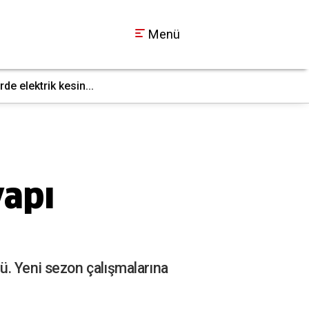
Menü
e elektrik kesin...
Gebze’de fabrika yan
22:09
yapı
ü. Yeni sezon çalışmalarına