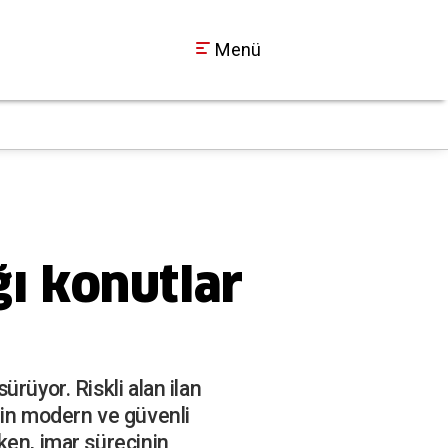
Menü
Milli İrade Meydanı 
21:32
ı konutlar
rüyor. Riskli alan ilan
nin modern ve güvenli
ken, imar sürecinin