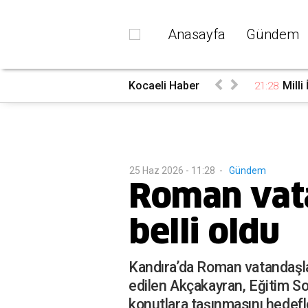
Anasayfa
Gündem
Kocaeli Haber
Milli
21:28
25 Haz 2026 - 11:28
-
Gündem
Roman vata
belli oldu
Kandıra’da Roman vatandaşlar 
edilen Akçakayran, Eğitim So
konutlara taşınmasını hedefl