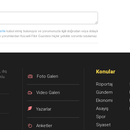
rı’nı
kabul etmiş bulunuyor ve yorumunuzla ilgili doğrudan veya dolaylı
 yorumlardan Kocaeli Fikir Gazetesi hiçbir şekilde sorumlu tutulamaz.
Konular
, dış
Foto Galeri
mlu
Röportaj
Gündem
Video Galeri
Ekonomi
Asayiş
Yazarlar
Spor
Siyaset
Anketler