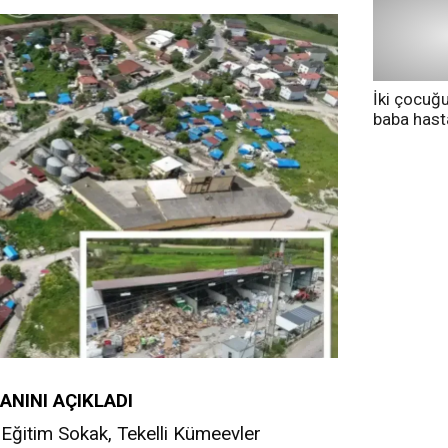
İki çocuğ
baba has
tedavi altı
NINI AÇIKLADI
Eğitim Sokak, Tekelli Kümeevler