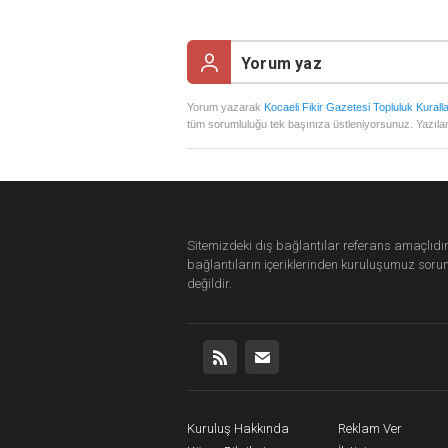
Yorum yazarak
Kocaeli Fikir Gazetesi Topluluk Kuralla
tüm sorumluluğu tek başınıza üstleniyorsunuz. Yazılan
Sitemizdeki dış bağlantılar referans amaçlıdır
bağlantıların içeriklerinden
kuruluşumuz
soru
değildir.
Kuruluş Hakkında
Reklam Ver