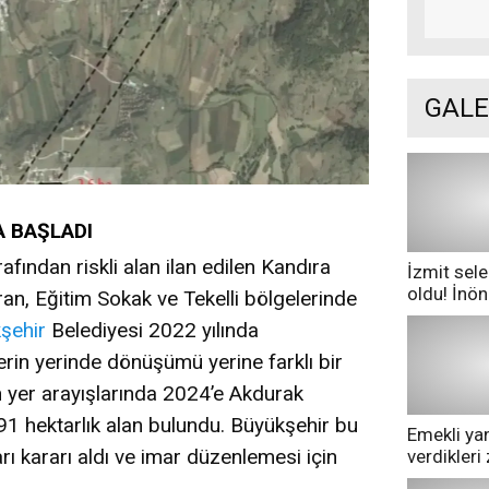
GALE
A BAŞLADI
afından riskli alan ilan edilen Kandıra
İzmit sele
oldu! İnö
n, Eğitim Sokak ve Tekelli bölgelerinde
göle dönd
şehir
Belediyesi 2022 yılında
rin yerinde dönüşümü yerine farklı bir
n yer arayışlarında 2024’e Akdurak
91 hektarlık alan bulundu. Büyükşehir bu
Emekli yan
rı kararı aldı ve imar düzenlemesi için
verdikler
pazarda ge