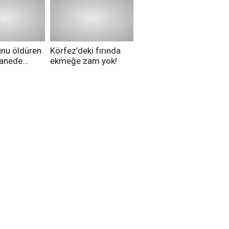
hakkında ne
düşünüyorsunuz?
unu öldüren
Körfez’deki fırında
tanede
ekmeğe zam yok!
na alındı