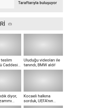
Taraftarıyla buluşuyor
Rİ
 teslim
Uluduğu videoları ile
nü Caddesi
tanındı, BMW aldı!
ü!
dık diyor,
Kocaeli halkına
i zammı
sorduk, UEFA’nın
ri aldılar!
Merih Demiral kararı