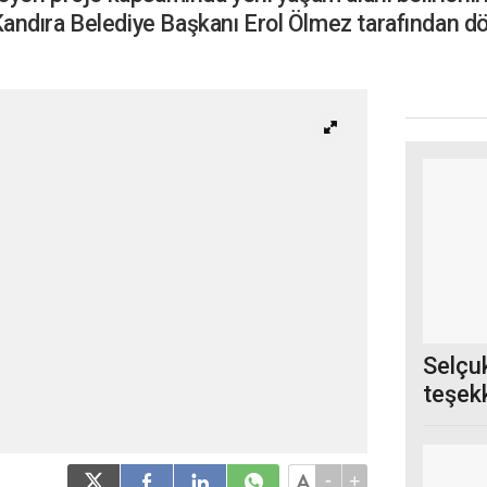
andıra Belediye Başkanı Erol Ölmez tarafından d
Selçuk
teşekk
-
+