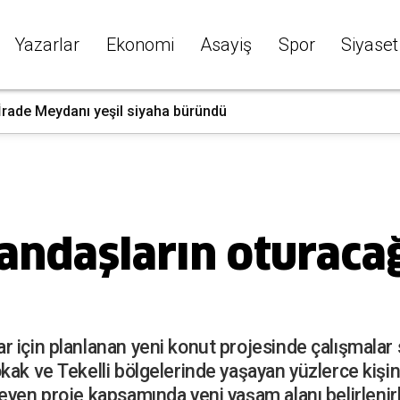
Yazarlar
Ekonomi
Asayiş
Spor
Siyaset
 İrade Meydanı yeşil siyaha büründü
ndaşların oturacağ
için planlanan yeni konut projesinde çalışmalar sü
kak ve Tekelli bölgelerinde yaşayan yüzlerce kişi
eyen proje kapsamında yeni yaşam alanı belirlenir