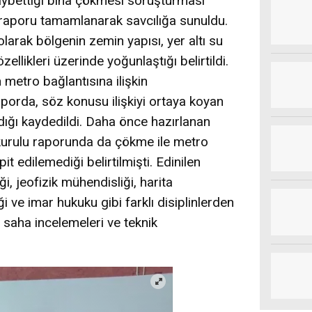
kaybettiği bina çökmesi soruşturması
 raporu tamamlanarak savcılığa sunuldu.
olarak bölgenin zemin yapısı, yer altı su
zellikleri üzerinde yoğunlaştığı belirtildi.
etro bağlantısına ilişkin
aporda, söz konusu ilişkiyi ortaya koyan
ığı kaydedildi. Daha önce hazırlanan
im kurulu raporunda da çökme ile metro
it edilemediği belirtilmişti. Edinilen
ği, jeofizik mühendisliği, harita
i ve imar hukuku gibi farklı disiplinlerden
saha incelemeleri ve teknik