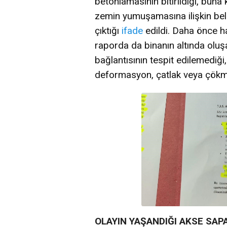
betonlamasının bitirildiği, buna
zemin yumuşamasına ilişkin bel
çıktığı
ifade
edildi. Daha önce ha
raporda da binanın altında olu
bağlantısının tespit edilemediği
deformasyon, çatlak veya çökme
OLAYIN YAŞANDIĞI AKSE SAP