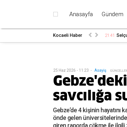
Anasayfa
Gündem
Kocaeli Haber
Selçu
21:41
25 Haz 2026 - 11:23
-
Asayiş
G
ÜNCELLE
Gebze'deki 
savcılığa 
Gebze’de 4 kişinin hayatını ka
önde gelen üniversitelerinde
giren raporda çökme ile ilgili 