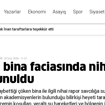
Yazarlar
Ekonomi
Asayiş
Spor
Siyaset
k İnan taraftarlara teşekkür etti
ME
:
25 Haz 2026 - 11:51
bina faciasında ni
sunuldu
ybettiği çöken bina ile ilgili nihai rapor savcılığa 
n akademisyenlerin bulunduğu bilirkişi heyeti tara
zemin koşulları, yeraltı su hareketleri ve bölgenin j