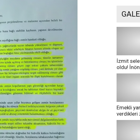
GALE
İzmit sele
oldu! İnö
göle dönd
Emekli yan
verdikler
pazarda ge