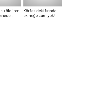
unu öldüren
Körfez’deki fırında
tanede
ekmeğe zam yok!
na alındı