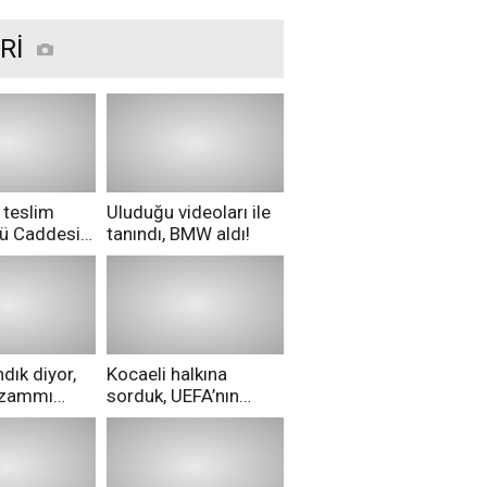
Rİ
 teslim
Uluduğu videoları ile
nü Caddesi
tanındı, BMW aldı!
ü!
dık diyor,
Kocaeli halkına
i zammı
sorduk, UEFA’nın
ri aldılar!
Merih Demiral kararı
hakkında ne
düşünüyorsunuz?