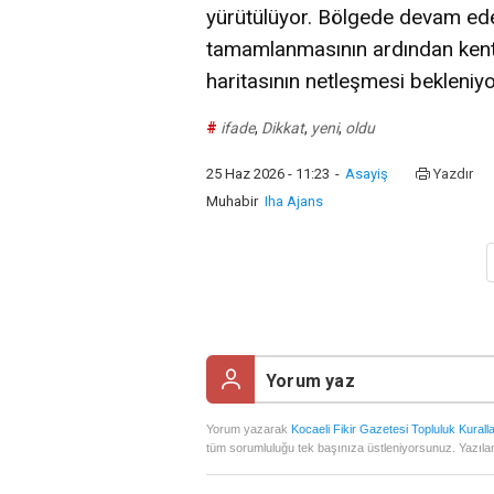
yürütülüyor. Bölgede devam eden 
tamamlanmasının ardından kents
haritasının netleşmesi bekleniyo
#
ifade
,
Dikkat
,
yeni
,
oldu
25 Haz 2026 - 11:23
-
Asayiş
Yazdır
Muhabir
Iha Ajans
Yorum yazarak
Kocaeli Fikir Gazetesi Topluluk Kuralla
tüm sorumluluğu tek başınıza üstleniyorsunuz. Yazılan