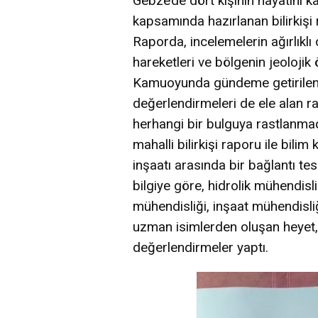
Gebze’de dört kişinin hayatını 
kapsamında hazırlanan bilirkişi
Raporda, incelemelerin ağırlıklı 
hareketleri ve bölgenin jeolojik ö
Kamuoyunda gündeme getirilen m
değerlendirmeleri de ele alan r
herhangi bir bulguya rastlanmad
mahalli bilirkişi raporu ile bil
inşaatı arasında bir bağlantı tesp
bilgiye göre, hidrolik mühendisli
mühendisliği, inşaat mühendisliğ
uzman isimlerden oluşan heyet, 
değerlendirmeler yaptı.