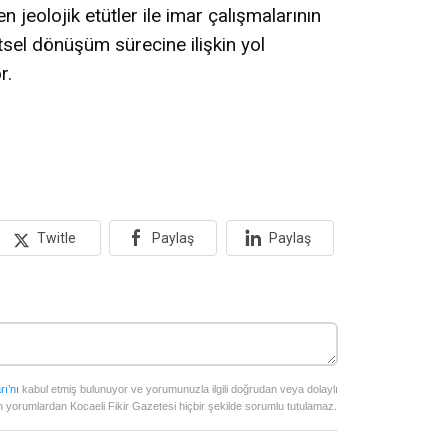
jeolojik etütler ile imar çalışmalarının
el dönüşüm sürecine ilişkin yol
r.
Twitle
Paylaş
Paylaş
rı’nı
kabul etmiş bulunuyor ve yorumunuzla ilgili doğrudan veya dolaylı
 yorumlardan Kocaeli Fikir Gazetesi hiçbir şekilde sorumlu tutulamaz.