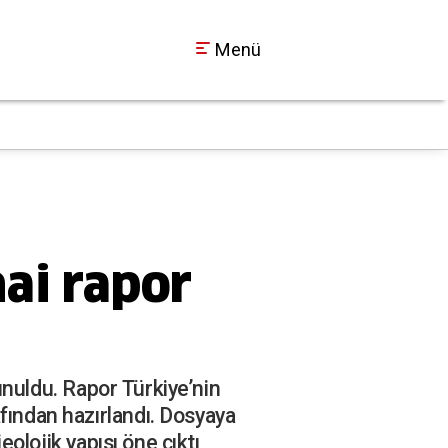
Menü
Kocaelispor Metehan
00:50
hai rapor
sunuldu. Rapor Türkiye’nin
fından hazırlandı. Dosyaya
eolojik yapısı öne çıktı