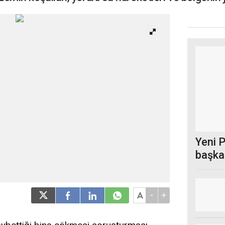
Yeni P
başkan
-
+