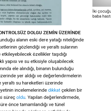
İki çocuğ
baba has
tedavi altı
KONTROLSÜZ DOLGU ZEMİN ÜZERİNDE
unduğu alanın eski dere yatağı niteliğinde
lerinin gözlendiği ve yeraltı sularının
etkileyebilecek özellikler taşıdığı
li yapısı ve su etkisiyle oluşabilecek
ında ele alındığı, binanın bulunduğu
zerinde yer aldığı ve değerlendirmelerin
le yeraltı su hareketleri üzerinde
 heyetinin incelemelerinde
dikkat
çekilen bir
ki süreç
oldu
. Yapılan değerlendirmede,
süre önce tamamlandığı ve tünel