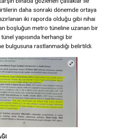
 karşın binada gözlenen çatlaklar ile
irtilerin daha sonraki dönemde ortaya
zırlanan iki raporda olduğu gibi nihai
şan boşluğun metro tüneline uzanan bir
, tünel yapısında herhangi bir
 bulgusuna rastlanmadığı belirtildi.
AĞI