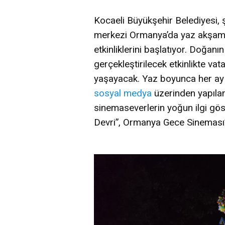
Kocaeli Büyükşehir Belediyesi,
merkezi Ormanya’da yaz akşaml
etkinliklerini başlatıyor. Doğan
gerçekleştirilecek etkinlikte v
yaşayacak. Yaz boyunca her ay d
sosyal medya
üzerinden yapılan
sinemaseverlerin yoğun ilgi gö
Devri”, Ormanya Gece Sineması’n