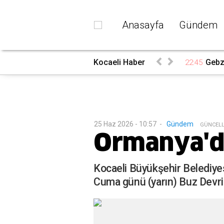
Anasayfa
Gündem
betti
Kocaeli Haber
Gebz
22:45
25 Haz 2026 - 10:57
-
Gündem
G
ÜNCEL
Ormanya'da
Kocaeli Büyükşehir Belediyes
Cuma günü (yarın) Buz Devri 