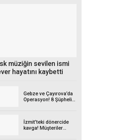
sk müziğin sevilen ismi
ver hayatını kaybetti
Gebze ve Çayırova’da
Operasyon! 8 Şüpheli
Kıskıvrak Yakalandı
İzmit’teki dönercide
kavga! Müşteriler
sokağa taştı