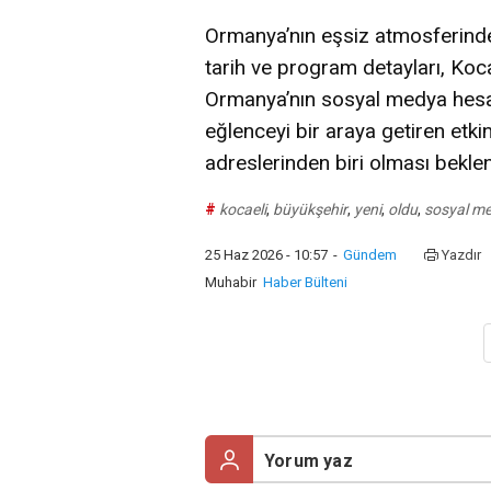
Ormanya’nın eşsiz atmosferinde
tarih ve program detayları, Koc
Ormanya’nın sosyal medya hesap
eğlenceyi bir araya getiren etki
adreslerinden biri olması bekle
#
kocaeli
,
büyükşehir
,
yeni
,
oldu
,
sosyal m
25 Haz 2026 - 10:57
-
Gündem
Yazdır
Muhabir
Haber Bülteni