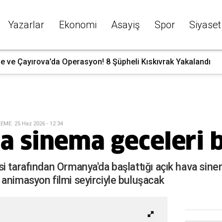
Yazarlar
Ekonomi
Asayiş
Spor
Siyaset
e ve Çayırova’da Operasyon! 8 Şüpheli Kıskıvrak Yakalandı
LEME
:
25 Haz 2026 - 12:34
 sinema geceleri b
i tarafından Ormanya'da başlattığı açık hava sine
animasyon filmi seyirciyle buluşacak