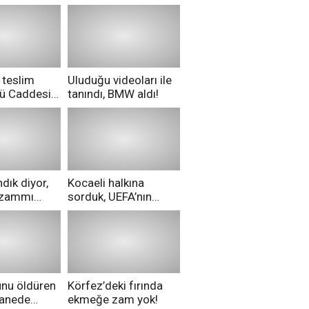
 teslim
Uluduğu videoları ile
nü Caddesi
tanındı, BMW aldı!
ü!
dık diyor,
Kocaeli halkına
i zammı
sorduk, UEFA’nın
ri aldılar!
Merih Demiral kararı
hakkında ne
düşünüyorsunuz?
unu öldüren
Körfez’deki fırında
tanede
ekmeğe zam yok!