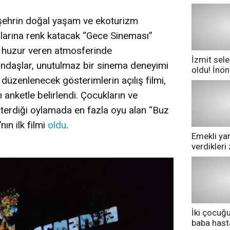
 şehrin doğal yaşam ve ekoturizm
arına renk katacak “Gece Sineması”
ın huzur veren atmosferinde
İzmit sele
atandaşlar, unutulmaz bir sinema deneyimi
oldu! İnö
üzenlenecek gösterimlerin açılış filmi,
göle dönd
 anketle belirlendi. Çocukların ve
sterdiği oylamada en fazla oyu alan “Buz
ın ilk filmi
oldu
.
Emekli yan
verdikler
pazarda ge
İki çocuğ
baba has