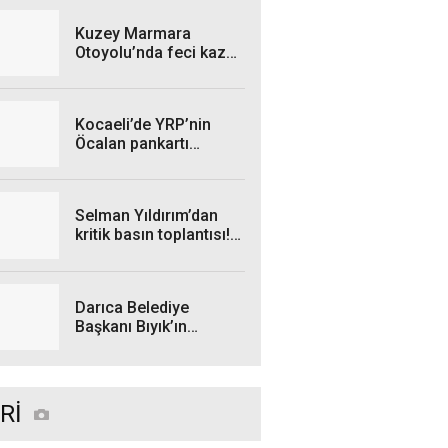
Kuzey Marmara
Otoyolu’nda feci kaza!
Tünelde araçlarından
inip tartıştılar
Kocaeli’de YRP’nin
Öcalan pankartı
söküldü, il
başkanından sert
açıklama gecikmedi
Selman Yıldırım’dan
kritik basın toplantısı!
Tarih belli oldu
Darıca Belediye
Başkanı Bıyık’ın
odasında ilahili
sürpriz!
Rİ