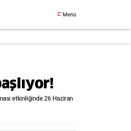
Menü
İzmit’teki dönercide
19:15
aşlıyor!
ması etkinliğinde 26 Haziran