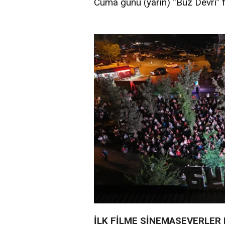
Cuma günü (yarın) “Buz Devri” fi
İLK FİLME SİNEMASEVERLER