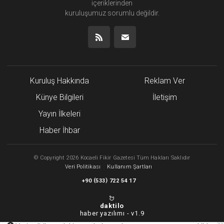
içeriklerinden
kuruluşumuz
sorumlu değildir.
Kuruluş Hakkında
Reklam Ver
Künye Bilgileri
İletişim
Yayın İlkeleri
Haber İhbar
©
Copyright
2026 Kocaeli Fikir Gazetesi Tüm Hakları Saklıdır
Veri Politikası
Kullanım Şartları
(
)
+90
533
722 54 17
daktilo
haber yazılımı -
v1.9