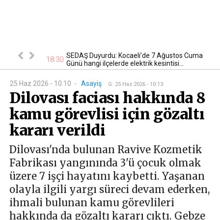
tan otomobil
SEDAŞ Duyurdu: Kocaeli’de 7 Ağustos Cuma
17
18:30
Günü hangi ilçelerde elektrik kesintisi...
25 Haz 2026 - 10:10
-
Asayiş
G
:
25 Haz 2026 - 10:13
Dilovası faciası hakkında 8
kamu görevlisi için gözaltı
kararı verildi
Dilovası'nda bulunan Ravive Kozmetik
Fabrikası yangınında 3'ü çocuk olmak
üzere 7 işçi hayatını kaybetti. Yaşanan
olayla ilgili yargı süreci devam ederken,
ihmali bulunan kamu görevlileri
hakkında da gözaltı kararı çıktı. Gebze