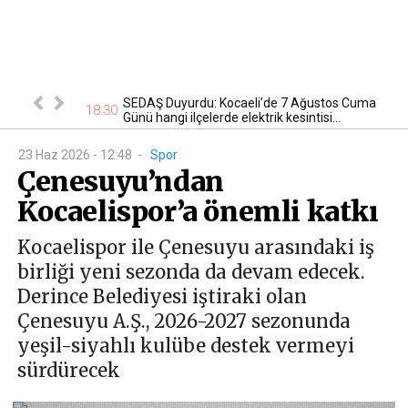
tan otomobil
SEDAŞ Duyurdu: Kocaeli’de 7 Ağustos Cuma
17
18:30
Günü hangi ilçelerde elektrik kesintisi...
23 Haz 2026 - 12:48
-
Spor
Çenesuyu’ndan
Kocaelispor’a önemli katkı
Kocaelispor ile Çenesuyu arasındaki iş
birliği yeni sezonda da devam edecek.
Derince Belediyesi iştiraki olan
Çenesuyu A.Ş., 2026-2027 sezonunda
yeşil-siyahlı kulübe destek vermeyi
sürdürecek