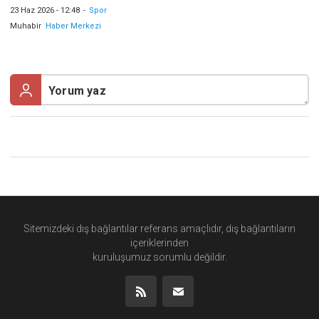
23 Haz 2026 - 12:48
-
Spor
Muhabir
Haber Merkezi
Sitemizdeki dış bağlantılar referans amaçlıdır, dış bağlantıların
içeriklerinden
kuruluşumuz
sorumlu değildir.