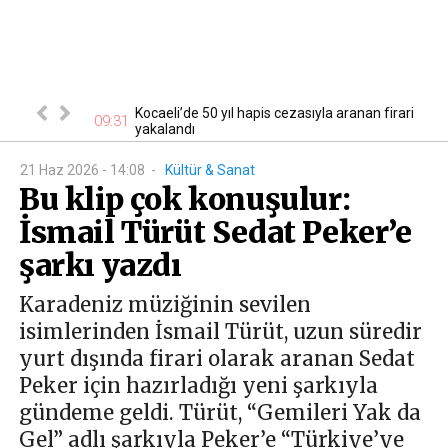
lardan sağ
Kocaeli’de 50 yıl hapis cezasıyla aranan firari
09:31
22
anama...
yakalandı
21 Haz 2026 - 14:08
-
Kültür & Sanat
Bu klip çok konuşulur:
İsmail Türüt Sedat Peker’e
şarkı yazdı
Karadeniz müziğinin sevilen
isimlerinden İsmail Türüt, uzun süredir
yurt dışında firari olarak aranan Sedat
Peker için hazırladığı yeni şarkıyla
gündeme geldi. Türüt, “Gemileri Yak da
Gel” adlı şarkıyla Peker’e “Türkiye’ye