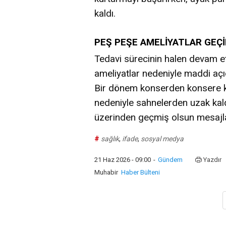
kaldı.
PEŞ PEŞE AMELİYATLAR GEÇİ
Tedavi sürecinin halen devam ett
ameliyatlar nedeniyle maddi aç
Bir dönem konserden konsere ko
nedeniyle sahnelerden uzak kald
üzerinden geçmiş olsun mesajla
#
sağlık
,
ifade
,
sosyal medya
21 Haz 2026 - 09:00
-
Gündem
Yazdır
Muhabir
Haber Bülteni