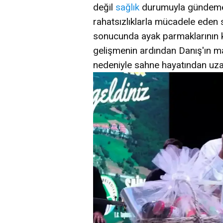
değil
sağlık
durumuyla gündeme g
rahatsızlıklarla mücadele eden 
sonucunda ayak parmaklarının ke
gelişmenin ardından Danış'ın mad
nedeniyle sahne hayatından uzak 