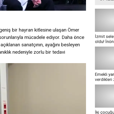
la geniş bir hayran kitlesine ulaşan Ömer
İzmit sele
 sorunlarıyla mücadele ediyor. Daha önce
oldu! İnö
çıklanan sanatçının, ayağını besleyen
göle dönd
klık nedeniyle zorlu bir tedavi
Emekli yan
verdikler
pazarda ge
İki çocuğ