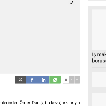
İş ma
borus
-
+
mlerinden Ömer Danış, bu kez şarkılarıyla