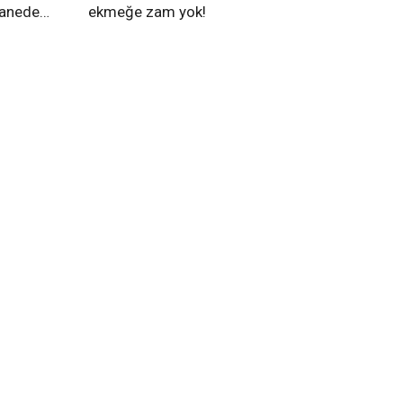
tanede
ekmeğe zam yok!
na alındı