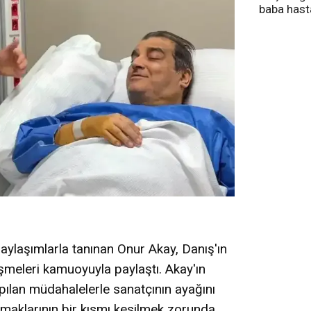
baba has
tedavi altı
paylaşımlarla tanınan Onur Akay, Danış'ın
işmeleri kamuoyuyla paylaştı. Akay'ın
pılan müdahalelerle sanatçının ayağını
maklarının bir kısmı kesilmek zorunda