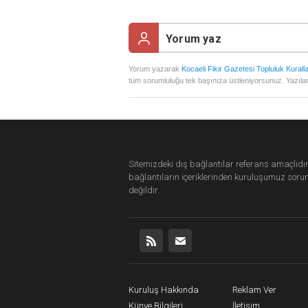
Yorum yazarak
Kocaeli Fikir Gazetesi Topluluk Kuralla
tüm sorumluluğu tek başınıza üstleniyorsunuz. Yazılan
Sitemizdeki dış bağlantılar referans amaçlıdır
bağlantıların içeriklerinden
kuruluşumuz
soru
değildir.
Kuruluş Hakkında
Reklam Ver
Künye Bilgileri
İletişim