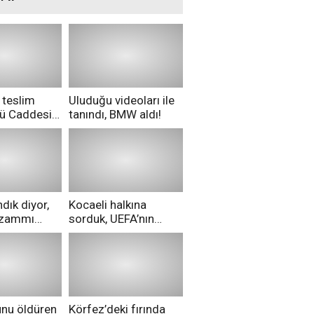
 teslim
Uluduğu videoları ile
nü Caddesi
tanındı, BMW aldı!
ü!
dık diyor,
Kocaeli halkına
i zammı
sorduk, UEFA’nın
ri aldılar!
Merih Demiral kararı
hakkında ne
düşünüyorsunuz?
unu öldüren
Körfez’deki fırında