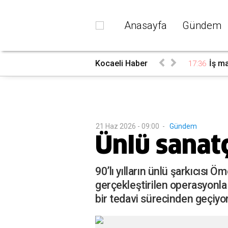
Anasayfa
Gündem
i ilçelerde elektrik kesintisi...
Kocaeli Haber
İş ma
17:36
21 Haz 2026 - 09:00
-
Gündem
Ünlü sanatç
90’lı yılların ünlü şarkıcısı
gerçekleştirilen operasyonla 
bir tedavi sürecinden geçiyor