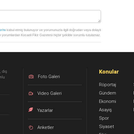
rı’nı
kabul etmiş bulunuyor ve yorumunuzla ilgili doğrudan veya dolaylı
 yorumlardan Kocaeli Fikir Gazetesi hiçbir şekilde sorumlu tutulamaz.
Konular
, dış
Foto Galeri
mlu
Röportaj
Gündem
Video Galeri
Ekonomi
Asayiş
Yazarlar
Spor
Siyaset
Anketler