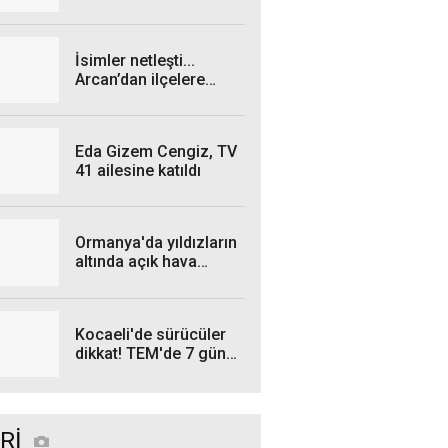
genişliyor: 4 iş insanı
gözaltında!
İsimler netleşti...
Arcan’dan ilçelere
talimat! "Yetki
belgelerini bekliyoruz”
Eda Gizem Cengiz, TV
41 ailesine katıldı
Ormanya'da yıldızların
altında açık hava
sineması
Kocaeli'de sürücüler
dikkat! TEM'de 7 gün
sürecek çalışma
Rİ