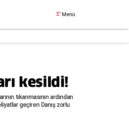
Menü
İzmit'te sıcak hava b
17:26
rı kesildi!
larının tıkanmasının ardından
liyatlar geçiren Danış zorlu