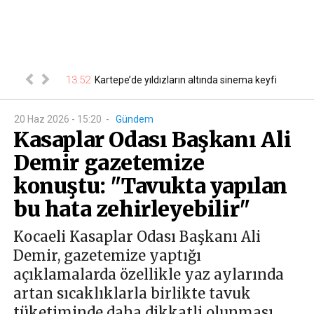
riydi! Recep
13:52
Kartepe’de yıldızların altında sinema keyfi
13
20 Haz 2026 - 15:20
-
Gündem
Kasaplar Odası Başkanı Ali
Demir gazetemize
konuştu: "Tavukta yapılan
bu hata zehirleyebilir"
Kocaeli Kasaplar Odası Başkanı Ali
Demir, gazetemize yaptığı
açıklamalarda özellikle yaz aylarında
artan sıcaklıklarla birlikte tavuk
tüketiminde daha dikkatli olunması