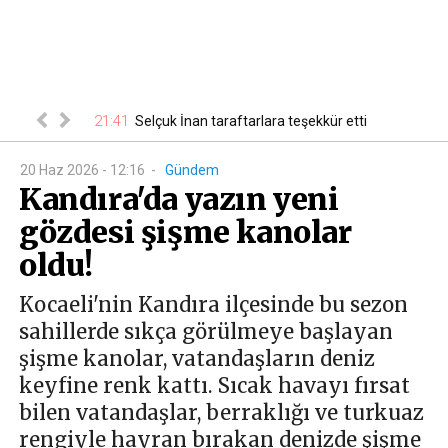
21:41
00
 belli oldu
Selçuk İnan taraftarlara teşekkür etti
20 Haz 2026 - 12:16
-
Gündem
Kandıra'da yazın yeni
gözdesi şişme kanolar
oldu!
Kocaeli'nin Kandıra ilçesinde bu sezon
sahillerde sıkça görülmeye başlayan
şişme kanolar, vatandaşların deniz
keyfine renk kattı. Sıcak havayı fırsat
bilen vatandaşlar, berraklığı ve turkuaz
rengiyle hayran bırakan denizde şişme