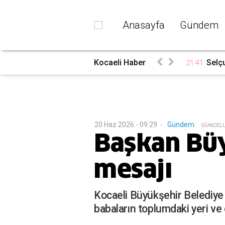
Anasayfa
Gündem
Kocaeli Haber
Selçu
21:41
20 Haz 2026 - 09:29
-
Gündem
G
ÜNCEL
Başkan Bü
mesajı
Kocaeli Büyükşehir Belediye 
babaların toplumdaki yeri ve