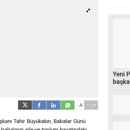
Yeni P
başkan
-
+
kanı Tahir Büyükakın, Babalar Günü
 babaların aile ve toplum hayatındaki