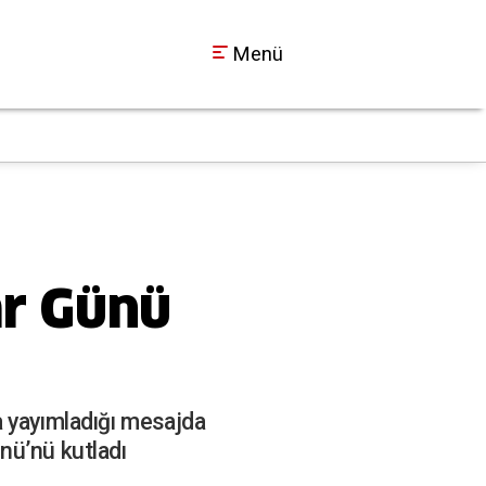
Menü
Kocaelispor Metehan
00:50
ar Günü
a yayımladığı mesajda
nü’nü kutladı