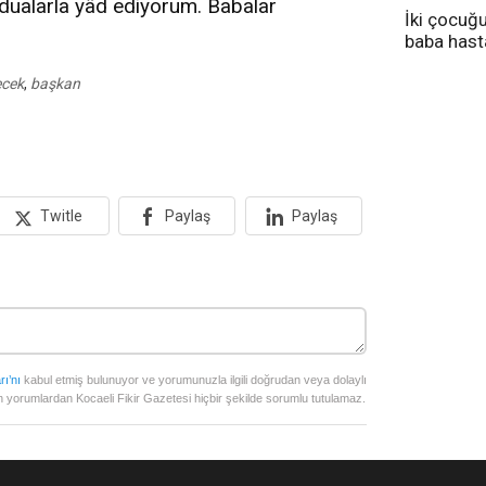
 dualarla yâd ediyorum. Babalar
İki çocuğ
baba has
tedavi altı
ecek
,
başkan
Twitle
Paylaş
Paylaş
rı’nı
kabul etmiş bulunuyor ve yorumunuzla ilgili doğrudan veya dolaylı
 yorumlardan Kocaeli Fikir Gazetesi hiçbir şekilde sorumlu tutulamaz.