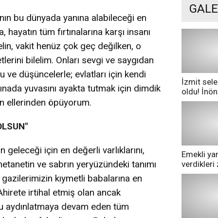
GALE
sanın bu dünyada yanına alabileceği en
hayatın tüm fırtınalarına karşı insanı
lin, vakit henüz çok geç değilken, o
lerini bilelim. Onları sevgi ve saygıdan
e düşüncelerle; evlatları için kendi
İzmit sele
tınada yuvasını ayakta tutmak için dimdik
oldu! İnö
göle dönd
n ellerinden öpüyorum.
OLSUN"
 geleceği için en değerli varlıklarını,
Emekli yan
metanetin ve sabrın yeryüzündeki tanımı
verdikler
pazarda ge
gazilerimizin kıymetli babalarına en
hirete irtihal etmiş olan ancak
uzu aydınlatmaya devam eden tüm