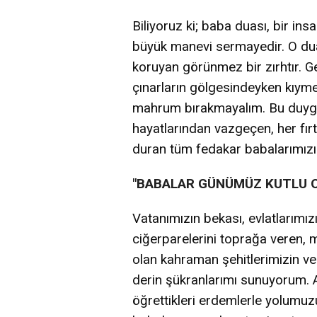
Biliyoruz ki; baba duası, bir in
büyük manevi sermayedir. O dua, 
koruyan görünmez bir zırhtır. Ge
çınarların gölgesindeyken kıymet
mahrum bırakmayalım. Bu duygu v
hayatlarından vazgeçen, her fır
duran tüm fedakar babalarımızı
"BABALAR GÜNÜMÜZ KUTLU 
Vatanımızın bekası, evlatlarımızın
ciğerparelerini toprağa veren, 
olan kahraman şehitlerimizin ve 
derin şükranlarımı sunuyorum. A
öğrettikleri erdemlerle yolum