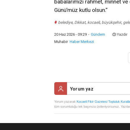
babalarımızı rahmet, minnet ve
Günü’müz kutlu olsun.”
#
belediye
,
Dikkat
,
kocaeli
,
büyükşehir
,
gel
20 Haz 2026 - 09:29
-
Gündem
Yazdır
Muhabir
Haber Merkezi
Yorum yazarak
Kocaeli Fikir Gazetesi Topluluk Kuralla
tüm sorumluluğu tek başınıza üstleniyorsunuz. Yazılan