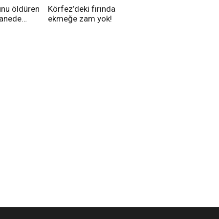
unu öldüren
Körfez’deki fırında
tanede
ekmeğe zam yok!
na alındı