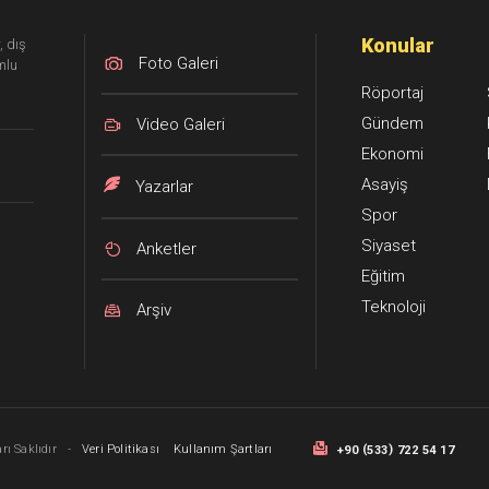
Konular
, dış
Foto Galeri
mlu
Röportaj
Gündem
Video Galeri
Ekonomi
Asayiş
Yazarlar
Spor
Siyaset
Anketler
Eğitim
Teknoloji
Arşiv
(
)
ı Saklıdır
-
Veri Politikası
Kullanım Şartları
+90
533
722 54 17