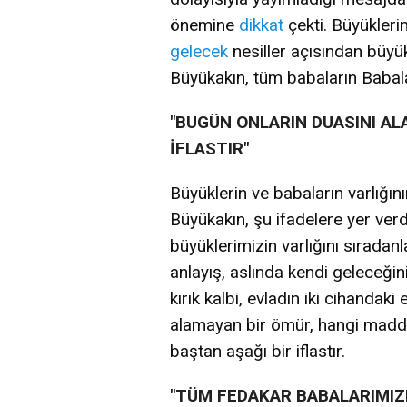
önemine
dikkat
çekti. Büyükleri
gelecek
nesiller açısından büyü
Büyükakın, tüm babaların Babala
"BUGÜN ONLARIN DUASINI AL
İFLASTIR"
Büyüklerin ve babaların varlığın
Büyükakın, şu ifadelere yer verd
büyüklerimizin varlığını sıradan
anlayış, aslında kendi geleceğin
kırık kalbi, evladın iki cihandaki
alamayan bir ömür, hangi maddi 
baştan aşağı bir iflastır.
"TÜM FEDAKAR BABALARIMIZ