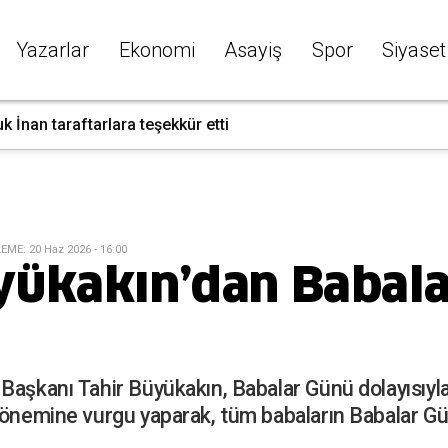
Yazarlar
Ekonomi
Asayiş
Spor
Siyaset
k İnan taraftarlara teşekkür etti
LEME
:
20 Haz 2026 - 16:00
yükakın’dan Babal
Başkanı Tahir Büyükakın, Babalar Günü dolayısıyl
 önemine vurgu yaparak, tüm babaların Babalar Gü