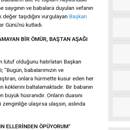
ne saygının ve babalara duyulan vefanın
k değer taşıdığını vurgulayan
Başkan
r Günü’nü kutladı.
AMAYAN BİR ÖMÜR, BAŞTAN AŞAĞI
ın lütuf olduğunu hatırlatan Başkan
i; “Bugün, babalarımızın ve
laştıran, onlara hürmette kusur eden her
in köklerini baltalamaktadır. Bir babanın
 en büyük hüsranıdır. Onların duasını
zenginliğe ulaşırsa ulaşsın, aslında
IN ELLERİNDEN ÖPÜYORUM"