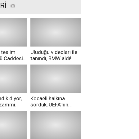
Rİ
 teslim
Uluduğu videoları ile
nü Caddesi
tanındı, BMW aldı!
ü!
dık diyor,
Kocaeli halkına
i zammı
sorduk, UEFA’nın
ri aldılar!
Merih Demiral kararı
hakkında ne
düşünüyorsunuz?