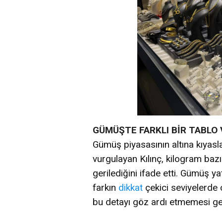
GÜMÜŞTE FARKLI BİR TABLO 
Gümüş piyasasının altına kıyasl
vurgulayan Kılınç, kilogram baz
gerilediğini ifade etti. Gümüş yat
farkın
dikkat
çekici seviyelerde o
bu detayı göz ardı etmemesi gere