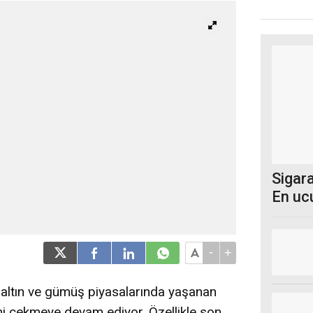
Sigara
En uc
-
+
le altın ve gümüş piyasalarında yaşanan
atini çekmeye devam ediyor. Özellikle son