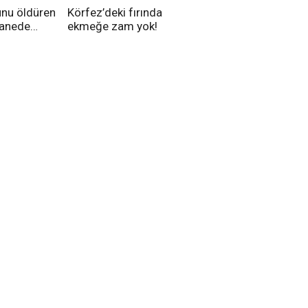
unu öldüren
Körfez’deki fırında
tanede
ekmeğe zam yok!
na alındı