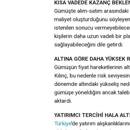
KISA VADEDE KAZANÇ BEKLEN
Gümüşte alım-satım arasındaki 
maliyet oluşturduğunu söyleyen K
istenilen sonucu vermeyebileceğ
kişilerin daha uzun vadeli bir p
sağlayabileceğini dile getirdi.
ALTINA GÖRE DAHA YÜKSEK R
Gümüşün fiyat hareketlerinin alt
Kılınç, bu nedenle risk seviyes
dönemde altındaki yükseliş neden
gümüşe yöneldiğini ancak taleb
aktardı.
YATIRIMCI TERCİHİ HALA AL
Türkiye
’de yatırım alışkanlıkları