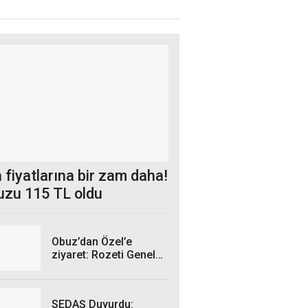
 fiyatlarına bir zam daha!
uzu 115 TL oldu
Obuz’dan Özel’e
ziyaret: Rozeti Genel
Başkan taktı
SEDAŞ Duyurdu: