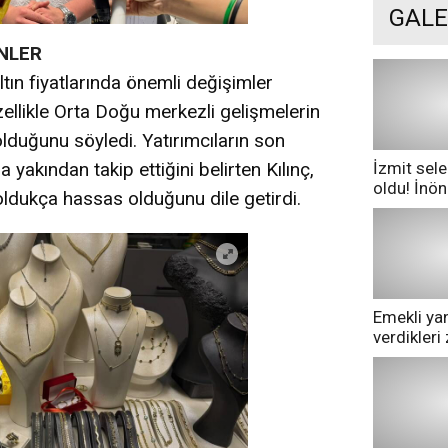
GALE
NLER
tın fiyatlarında önemli değişimler
zellikle Orta Doğu merkezli gelişmelerin
 olduğunu söyledi. Yatırımcıların son
İzmit sele
yakından takip ettiğini belirten Kılınç,
oldu! İnö
oldukça hassas olduğunu dile getirdi.
göle dönd
Emekli yan
verdikler
pazarda ge