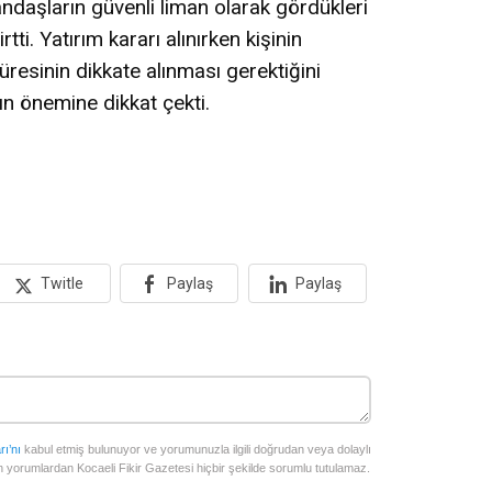
andaşların güvenli liman olarak gördükleri
rtti. Yatırım kararı alınırken kişinin
 süresinin dikkate alınması gerektiğini
mın önemine dikkat çekti.
Twitle
Paylaş
Paylaş
rı’nı
kabul etmiş bulunuyor ve yorumunuzla ilgili doğrudan veya dolaylı
 yorumlardan Kocaeli Fikir Gazetesi hiçbir şekilde sorumlu tutulamaz.