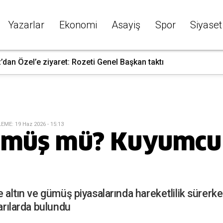
Yazarlar
Ekonomi
Asayiş
Spor
Siyaset
dan Özel’e ziyaret: Rozeti Genel Başkan taktı
LEME
:
19 Haz 2026 - 15:13
Gümüş mü? Kuyumcu 
le altın ve gümüş piyasalarında hareketlilik süre
yarılarda bulundu