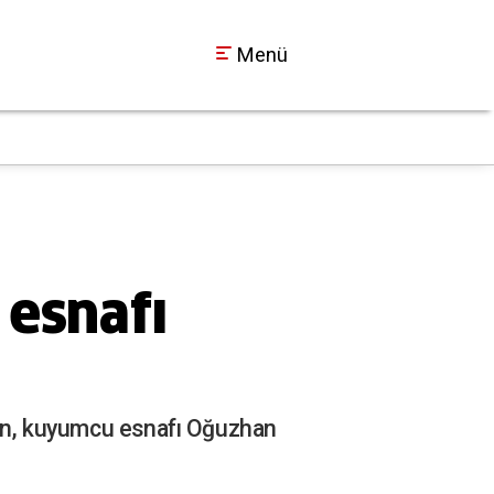
Menü
SEDAŞ Duyurdu: Koca
18:30
esnafı
rken, kuyumcu esnafı Oğuzhan