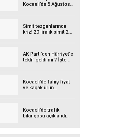
Kocaeli’de 5 Ağustos
Çarşamba Günü hangi
ilçelerde elektrik
kesintisi yaşanacak?
Simit tezgahlarında
kriz! 20 liralık simit 25
liraya satılıyor
AK Parti'den Hürriyet'e
teklif geldi mi ? İşte
cevabı...
Kocaeli’de fahiş fiyat
ve kaçak ürün
operasyonları: İşte
Temmuz bilançosu!
Kocaeli’de trafik
bilançosu açıklandı:
Kazalarda düşüş var