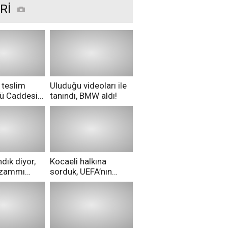
Rİ
 teslim
Uluduğu videoları ile
nü Caddesi
tanındı, BMW aldı!
ü!
dık diyor,
Kocaeli halkına
i zammı
sorduk, UEFA’nın
ri aldılar!
Merih Demiral kararı
hakkında ne
düşünüyorsunuz?