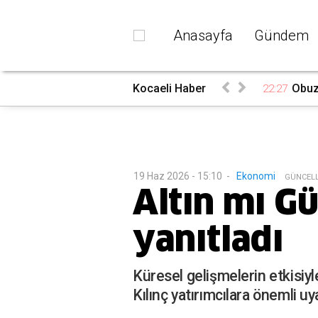
Anasayfa
Gündem
du
Kocaeli Haber
Obuz’
22:27
19 Haz 2026 - 15:10
-
Ekonomi
G
ÜNCEL
Altın mı 
yanıtladı
Küresel gelişmelerin etkisiy
Kılınç yatırımcılara önemli u