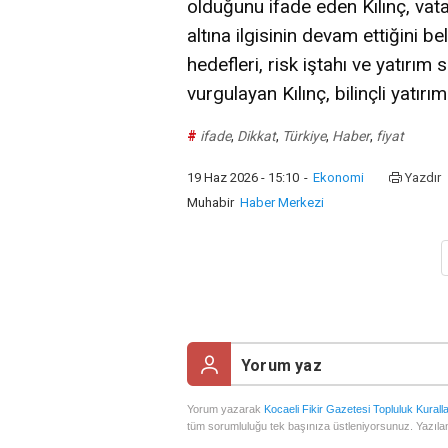
olduğunu ifade eden Kılınç, vat
altına ilgisinin devam ettiğini beli
hedefleri, risk iştahı ve yatırım
vurgulayan Kılınç, bilinçli yatırı
#
ifade
,
Dikkat
,
Türkiye
,
Haber
,
fiyat
19 Haz 2026 - 15:10
-
Ekonomi
Yazdır
Muhabir
Haber Merkezi
Yorum yazarak
Kocaeli Fikir Gazetesi Topluluk Kuralla
tüm sorumluluğu tek başınıza üstleniyorsunuz. Yazılan