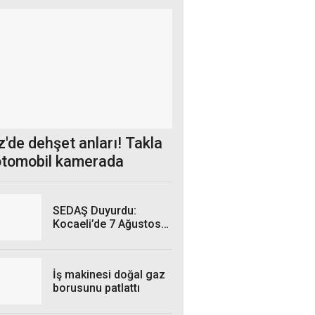
'de dehşet anları! Takla
otomobil kamerada
SEDAŞ Duyurdu:
Kocaeli’de 7 Ağustos
Cuma Günü hangi
ilçelerde elektrik
kesintisi yaşanacak?
İş makinesi doğal gaz
borusunu patlattı