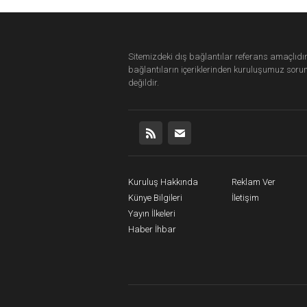
Sitemizdeki dış bağlantılar referans amaçlıdır
bağlantıların içeriklerinden
kuruluşumuz
soru
değildir.
Kuruluş Hakkında
Reklam Ver
Künye Bilgileri
İletişim
Yayın İlkeleri
Haber İhbar