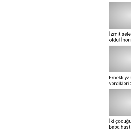
İzmit sele
oldu! İnö
göle dönd
Emekli yan
verdikler
pazarda ge
İki çocuğ
baba has