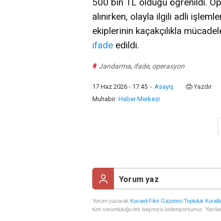
500 bin TL olduğu öğrenildi. O
alınırken, olayla ilgili adli işlemle
ekiplerinin kaçakçılıkla mücadel
ifade
edildi.
#
Jandarma
,
ifade
,
operasyon
17 Haz 2026 - 17:45
-
Asayiş
Yazdır
Muhabir
Haber Merkezi
Yorum yazarak
Kocaeli Fikir Gazetesi Topluluk Kuralla
tüm sorumluluğu tek başınıza üstleniyorsunuz. Yazılan