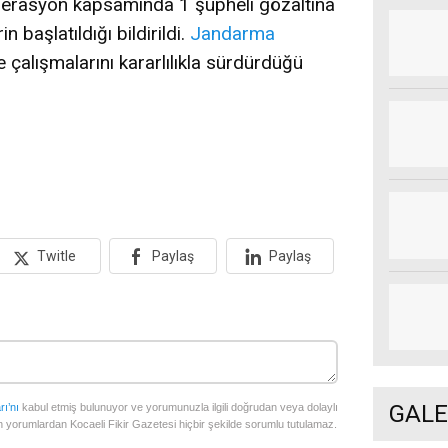
perasyon kapsamında 1 şüpheli gözaltına
rin başlatıldığı bildirildi.
Jandarma
e çalışmalarını kararlılıkla sürdürdüğü
Twitle
Paylaş
Paylaş
GALE
rı’nı
kabul etmiş bulunuyor ve yorumunuzla ilgili doğrudan veya dolaylı
 yorumlardan Kocaeli Fikir Gazetesi hiçbir şekilde sorumlu tutulamaz.