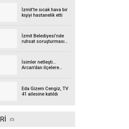
İzmit'te sıcak hava bir
kişiyi hastanelik etti
İzmit Belediyesi'nde
ruhsat soruşturması
genişliyor: 4 iş insanı
gözaltında!
İsimler netleşti...
Arcan’dan ilçelere
talimat! "Yetki
belgelerini bekliyoruz”
Eda Gizem Cengiz, TV
41 ailesine katıldı
Rİ