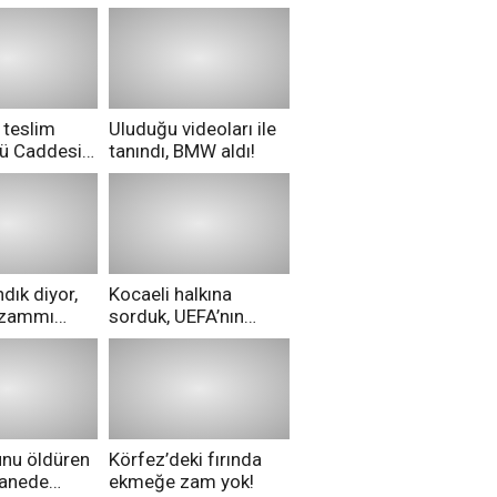
 teslim
Uluduğu videoları ile
nü Caddesi
tanındı, BMW aldı!
ü!
dık diyor,
Kocaeli halkına
i zammı
sorduk, UEFA’nın
ri aldılar!
Merih Demiral kararı
hakkında ne
düşünüyorsunuz?
unu öldüren
Körfez’deki fırında
tanede
ekmeğe zam yok!