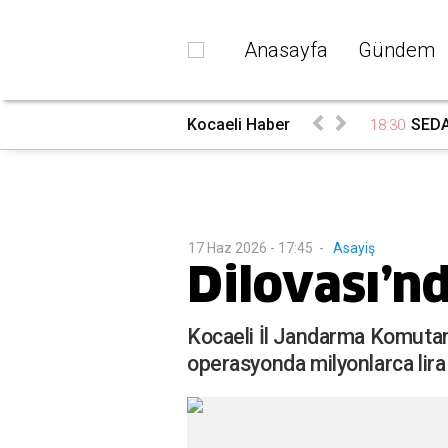
Anasayfa
Gündem
rada
Kocaeli Haber
SEDAŞ
18:30
17 Haz 2026 - 17:45
-
Asayiş
Dilovası’n
Kocaeli İl Jandarma Komutanl
operasyonda milyonlarca lir