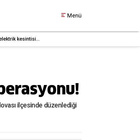
Menü
ktrik kesintisi...
İş makinesi doğal g
17:36
operasyonu!
lovası ilçesinde düzenlediği