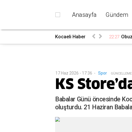
Anasayfa
Gündem
du
Kocaeli Haber
Obuz’
22:27
17 Haz 2026 - 17:36
-
Spor
G
ÜNCELLEME
KS Store’d
Babalar Günü öncesinde Kocae
oluşturdu. 21 Haziran Babalar 