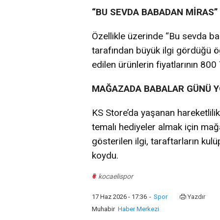
“BU SEVDA BABADAN MİRAS”
Özellikle üzerinde “Bu sevda bab
tarafından büyük ilgi gördüğü ö
edilen ürünlerin fiyatlarının 800 
MAĞAZADA BABALAR GÜNÜ 
KS Store’da yaşanan hareketlili
temalı hediyeler almak için mağa
gösterilen ilgi, taraftarların kul
koydu.
#
kocaelispor
17 Haz 2026 - 17:36
-
Spor
Yazdır
Muhabir
Haber Merkezi