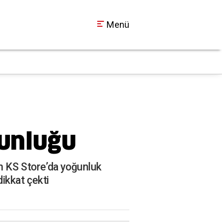
Menü
SEDAŞ Duyurdu: Koca
18:30
ğunluğu
in KS Store’da yoğunluk
dikkat çekti