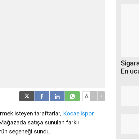
Sigara
En uc
-
+
rmek isteyen taraftarlar,
Kocaelispor
. Mağazada satışa sunulan farklı
 ürün seçeneği sundu.