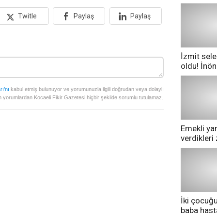
Twitle
Paylaş
Paylaş
İzmit sele
oldu! İnö
göle dönd
rı’nı
kabul etmiş bulunuyor ve yorumunuzla ilgili doğrudan veya dolaylı
 yorumlardan Kocaeli Fikir Gazetesi hiçbir şekilde sorumlu tutulamaz.
Emekli yan
verdikler
pazarda ge
İki çocuğ
baba has