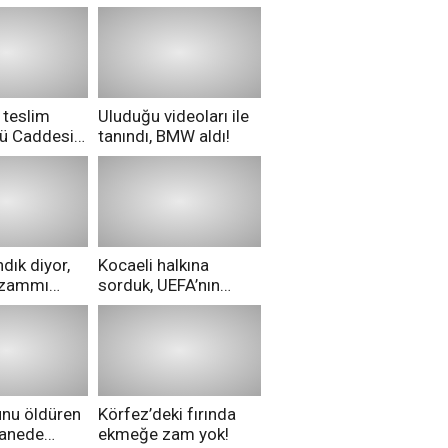
 teslim
Uluduğu videoları ile
nü Caddesi
tanındı, BMW aldı!
ü!
dık diyor,
Kocaeli halkına
i zammı
sorduk, UEFA’nın
ri aldılar!
Merih Demiral kararı
hakkında ne
düşünüyorsunuz?
unu öldüren
Körfez’deki fırında
tanede
ekmeğe zam yok!