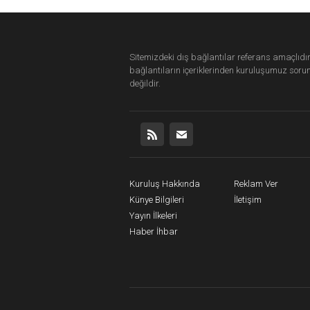
Sitemizdeki dış bağlantılar referans amaçlıdır
bağlantıların içeriklerinden
kuruluşumuz
soru
değildir.
Kuruluş Hakkında
Reklam Ver
Künye Bilgileri
İletişim
Yayın İlkeleri
Haber İhbar