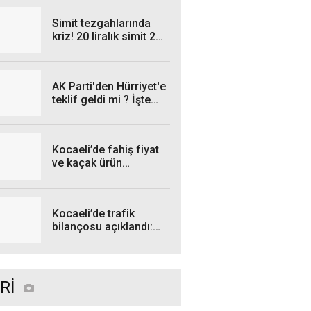
kesintisi yaşanacak?
Simit tezgahlarında
kriz! 20 liralık simit 25
liraya satılıyor
AK Parti'den Hürriyet'e
teklif geldi mi ? İşte
cevabı...
Kocaeli’de fahiş fiyat
ve kaçak ürün
operasyonları: İşte
Temmuz bilançosu!
Kocaeli’de trafik
bilançosu açıklandı:
Kazalarda düşüş var
Rİ