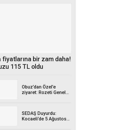
 fiyatlarına bir zam daha!
uzu 115 TL oldu
Obuz’dan Özel’e
ziyaret: Rozeti Genel
Başkan taktı
SEDAŞ Duyurdu:
Kocaeli’de 5 Ağustos
Çarşamba Günü hangi
ilçelerde elektrik