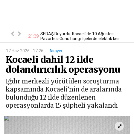
evlere teslim
SEDAŞ Duyurdu: Kocaeli’de 10 Ağustos
21
21:39
Pazartesi Günü hangi ilçelerde elektrik kes...
17 Haz 2026 - 17:26
-
Asayiş
Kocaeli dahil 12 ilde
dolandırıcılık operasyonu
Iğdır merkezli yürütülen soruşturma
kapsamında Kocaeli’nin de aralarında
bulunduğu 12 ilde düzenlenen
operasyonlarda 15 şüpheli yakalandı