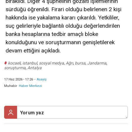
bırakıldı. Diğer 4 şüphelinin gözaltı işlemlerinin
sürdüğü öğrenildi. Firari olduğu belirlenen 2 kişi
hakkında ise yakalama kararı çıkarıldı. Yetkililer,
suç gelirleriyle bağlantılı olduğu değerlendirilen
banka hesaplarına tedbir amaçlı bloke
konulduğunu ve soruşturmanın genişletilerek
devam ettiğini açıkladı.
#
kocaeli
,
istanbul
,
sosyal medya
,
Ağrı
,
bursa
,
Jandarma
,
soruşturma
,
Antalya
17 Haz 2026 - 17:26
-
Asayiş
Muhabir
Haber Merkezi