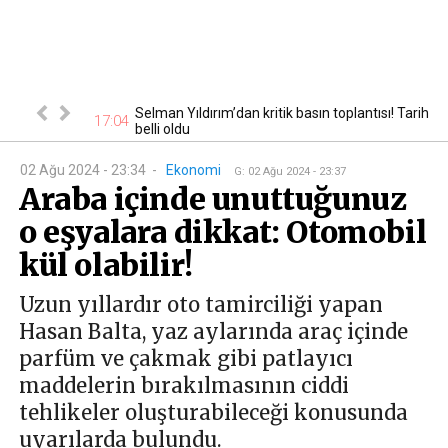
ı söküldü, il
Selman Yıldırım’dan kritik basın toplantısı! Tarih
17:04
16
me...
belli oldu
02 Ağu 2024 - 23:34
-
Ekonomi
G
:
02 Ağu 2024 - 23:37
Araba içinde unuttuğunuz
o eşyalara dikkat: Otomobil
kül olabilir!
Uzun yıllardır oto tamirciliği yapan
Hasan Balta, yaz aylarında araç içinde
parfüm ve çakmak gibi patlayıcı
maddelerin bırakılmasının ciddi
tehlikeler oluşturabileceği konusunda
uyarılarda bulundu.