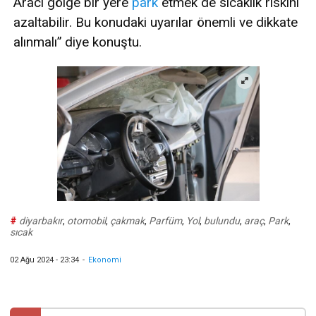
Aracı gölge bir yere
park
etmek de sıcaklık riskini
azaltabilir. Bu konudaki uyarılar önemli ve dikkate
alınmalı” diye konuştu.
#
diyarbakır
,
otomobil
,
çakmak
,
Parfüm
,
Yol
,
bulundu
,
araç
,
Park
,
sıcak
02 Ağu 2024 - 23:34
-
Ekonomi