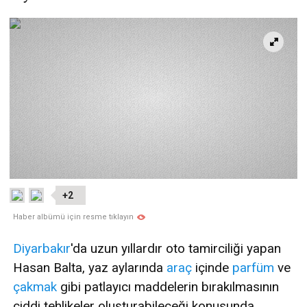
+2
Haber albümü için resme tıklayın
Diyarbakır
'da uzun yıllardır oto tamirciliği yapan
Hasan Balta, yaz aylarında
araç
içinde
parfüm
ve
çakmak
gibi patlayıcı maddelerin bırakılmasının
ciddi tehlikeler oluşturabileceği konusunda