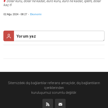
#
Dolar kuru
,
dolar ne kadar
,
euro kuru
,
euro ne kadar
,
işlem
,
dolar
kaç tl
02 Ağu 2024 - 08:27
-
Ekonomi
Sitemizdeki dış bağlantılar referans amaçlıdır, dış bağlantıların
içeriklerinden
kuruluşumuz
sorumlu değildir.