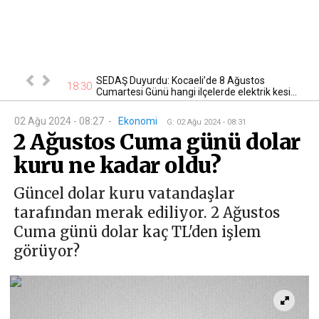
lığı:
SEDAŞ Duyurdu: Kocaeli’de 8 Ağustos
18:30
16
den Şekil...
Cumartesi Günü hangi ilçelerde elektrik kesi...
02 Ağu 2024 - 08:27
-
Ekonomi
G
:
02 Ağu 2024 - 08:31
2 Ağustos Cuma günü dolar
kuru ne kadar oldu?
Güncel dolar kuru vatandaşlar
tarafından merak ediliyor. 2 Ağustos
Cuma günü dolar kaç TL'den işlem
görüyor?