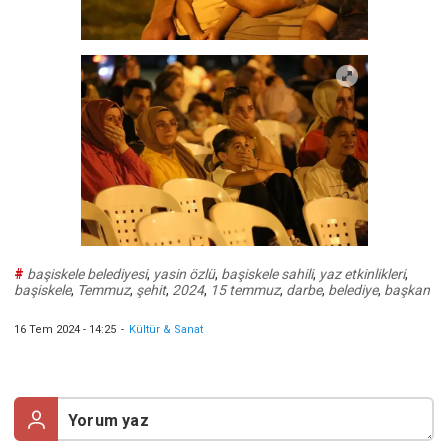
#
başiskele belediyesi
,
yasin özlü
,
başiskele sahili
,
yaz etkinlikleri
,
başiskele
,
Temmuz
,
şehit
,
2024
,
15 temmuz
,
darbe
,
belediye
,
başkan
16 Tem 2024 - 14:25
-
Kültür & Sanat