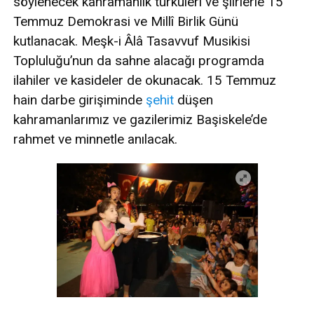
söylenecek kahramanlık türküleri ve şiirlerle 15
Temmuz Demokrasi ve Millî Birlik Günü
kutlanacak. Meşk-i Âlâ Tasavvuf Musikisi
Topluluğu’nun da sahne alacağı programda
ilahiler ve kasideler de okunacak. 15 Temmuz
hain darbe girişiminde
şehit
düşen
kahramanlarımız ve gazilerimiz Başiskele’de
rahmet ve minnetle anılacak.