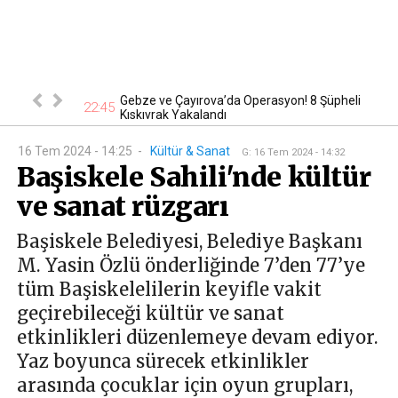
nsever hayatını
Gebze ve Çayırova’da Operasyon! 8 Şüpheli
22:45
19
Kıskıvrak Yakalandı
16 Tem 2024 - 14:25
-
Kültür & Sanat
G
:
16 Tem 2024 - 14:32
Başiskele Sahili'nde kültür
ve sanat rüzgarı
Başiskele Belediyesi, Belediye Başkanı
M. Yasin Özlü önderliğinde 7’den 77’ye
tüm Başiskelelilerin keyifle vakit
geçirebileceği kültür ve sanat
etkinlikleri düzenlemeye devam ediyor.
Yaz boyunca sürecek etkinlikler
arasında çocuklar için oyun grupları,