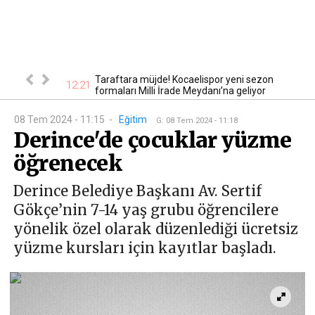
nbaş için kritik
Taraftara müjde! Kocaelispor yeni sezon
12:21
12
formaları Milli İrade Meydanı’na geliyor
08 Tem 2024 - 11:15
-
Eğitim
G
:
08 Tem 2024 - 11:18
Derince'de çocuklar yüzme
öğrenecek
Derince Belediye Başkanı Av. Sertif
Gökçe’nin 7-14 yaş grubu öğrencilere
yönelik özel olarak düzenlediği ücretsiz
yüzme kursları için kayıtlar başladı.