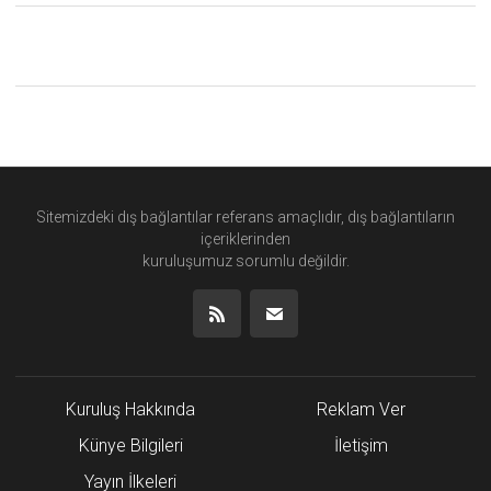
Sitemizdeki dış bağlantılar referans amaçlıdır, dış bağlantıların
içeriklerinden
kuruluşumuz
sorumlu değildir.
Kuruluş Hakkında
Reklam Ver
Künye Bilgileri
İletişim
Yayın İlkeleri