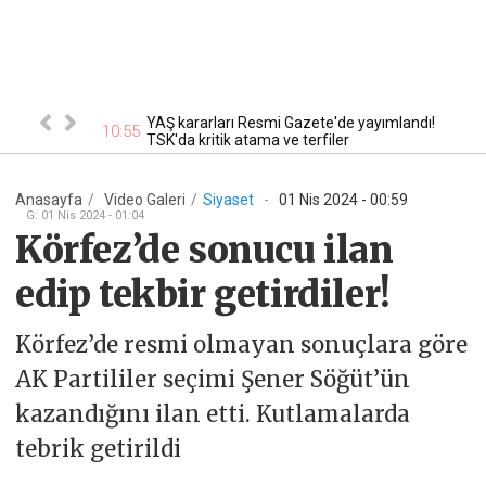
a icradan satışa
YAŞ kararları Resmi Gazete'de yayımlandı!
10:55
10
TSK'da kritik atama ve terfiler
Anasayfa
/
Video
Galeri
/
Siyaset
-
01 Nis 2024 - 00:59
G
:
01 Nis 2024 - 01:04
Körfez’de sonucu ilan
edip tekbir getirdiler!
Körfez’de resmi olmayan sonuçlara göre
AK Partililer seçimi Şener Söğüt’ün
kazandığını ilan etti. Kutlamalarda
tebrik getirildi