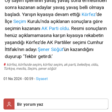
Oy sayım işleminin yavaş yavaş sona ermesinden
sonra kazanan adaylar yavaş yavaş belli olmaya
başladı. Yarışın kıyasıya devam ettiği
Körfez
'de
İlçe
Seçim
Kurulu'nda açıklanan sonuçlara göre
seçimin kazananı
AK Parti
oldu
. Resmi sonuçların
henüz açıklamamasına karşın kıyasıya rekabetin
yaşandığı Körfez’de AK Partililer seçimi Cumhur
İttifakı’nın adayı
Şener Söğüt
’ün kazandığını
duyurup ‘Tekbir getirdi.’
#
körfez
,
körfezde seçim
,
körfez seçim
,
ak parti
,
belediye
,
oldu
,
Türkiye
,
meclis
,
Seçim
,
şener söğüt
01 Nis 2024 - 00:59
-
Siyaset