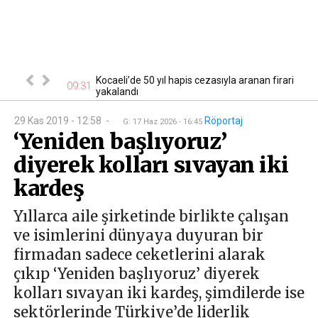
lardan sağ
Kocaeli’de 50 yıl hapis cezasıyla aranan firari
09:31
22
anama...
yakalandı
29 Kas 2019 - 12:58
-
Röportaj
G
:
17 Haz 2026 - 16:45
‘Yeniden başlıyoruz’
diyerek kolları sıvayan iki
kardeş
Yıllarca aile şirketinde birlikte çalışan
ve isimlerini dünyaya duyuran bir
firmadan sadece ceketlerini alarak
çıkıp ‘Yeniden başlıyoruz’ diyerek
kolları sıvayan iki kardeş, şimdilerde ise
sektörlerinde Türkiye’de liderlik