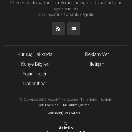
Sitemizdeki dış bağlantılar referans amaçlıdır, dış bağlantıların
içeriklerinden
kuruluşumuz
sorumlu değildir.
Kuruluş Hakkında
Reklam Ver
Künye Bilgileri
İletişim
Yayın İlkeleri
Haber İhbar
©
Copyright
2026 Kocaeli Fikir Gazetesi Tüm Hakları Saklıdır
Veri Politikası
Kullanım Şartları
(
)
+90
533
722 54 17
daktilo