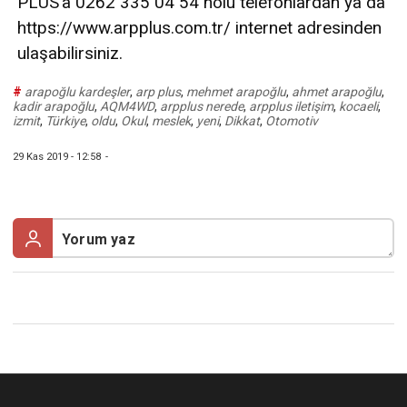
PLUS’a 0262 335 04 54 nolu telefonlardan ya da
https://www.arpplus.com.tr/ internet adresinden
ulaşabilirsiniz.
#
arapoğlu kardeşler
,
arp plus
,
mehmet arapoğlu
,
ahmet arapoğlu
,
kadir arapoğlu
,
AQM4WD
,
arpplus nerede
,
arpplus iletişim
,
kocaeli
,
izmit
,
Türkiye
,
oldu
,
Okul
,
meslek
,
yeni
,
Dikkat
,
Otomotiv
29 Kas 2019 - 12:58
-