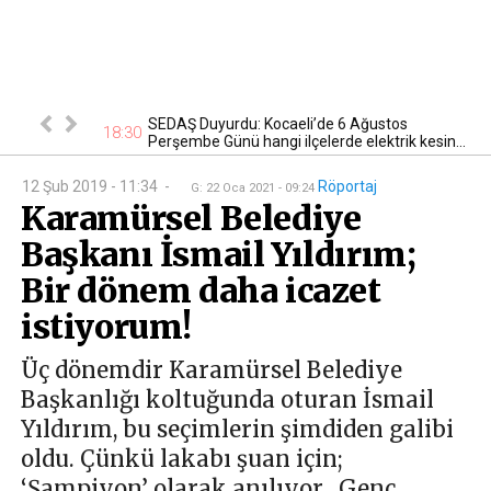
n kontrol
SEDAŞ Duyurdu: Kocaeli’de 6 Ağustos
18:30
22
Perşembe Günü hangi ilçelerde elektrik kesin...
12 Şub 2019 - 11:34
-
Röportaj
G
:
22 Oca 2021 - 09:24
Karamürsel Belediye
Başkanı İsmail Yıldırım;
Bir dönem daha icazet
istiyorum!
Üç dönemdir Karamürsel Belediye
Başkanlığı koltuğunda oturan İsmail
Yıldırım, bu seçimlerin şimdiden galibi
oldu. Çünkü lakabı şuan için;
‘Şampiyon’ olarak anılıyor. Genç