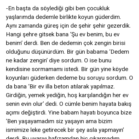
-En başta da söylediği gibi ben çocukluk
yaşlarımda dedemle birlikte koyun güderdim.
Aynı zamanda güreş için de şehir şehir gezerdik.
Hangi şehre gitsek bana ‘Şu ev benim, bu ev
benim’ derdi. Ben de dedemin çok zengin birisi
olduğunu düşünürdüm. Bir gün babama ‘Dedem
ne kadar zengin’ diye sordum. O ise bunu
kendisine sormamamı istedi. Bir gün yine köyde
koyunları güderken dedeme bu soruyu sordum. O
da bana ‘Bir ev illa beton atılarak yapılmaz.
Girdiğin, yemek yediğin, hoş karşılandığın her ev
senin evin olur’ dedi. O cümle benim hayata bakış
açımı değiştirdi. Yine babam hayatı boyunca bize
‘Ben yaşayamadım siz yaşayın ama bizim
ismimize leke getirecek bir şey asla yapmayın’
derdi. Bu uyarıyı hafızamdan hiç çıkarmadım.