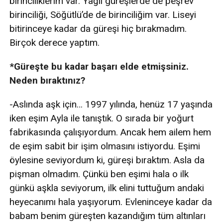
birinciliklerim var. Yağlı güreşlerde de peşrev
birinciliği, Söğütlü’de de birinciliğim var. Liseyi
bitirinceye kadar da güreşi hiç bırakmadım.
Birçok derece yaptım.
*Güreşte bu kadar başarı elde etmişsiniz.
Neden bıraktınız?
-Aslında aşk için… 1997 yılında, henüz 17 yaşında
iken eşim Ayla ile tanıştık. O sırada bir yoğurt
fabrikasında çalışıyordum. Ancak hem ailem hem
de eşim sabit bir işim olmasını istiyordu. Eşimi
öylesine seviyordum ki, güreşi bıraktım. Asla da
pişman olmadım. Çünkü ben eşimi hala o ilk
günkü aşkla seviyorum, ilk elini tuttuğum andaki
heyecanımı hala yaşıyorum. Evleninceye kadar da
babam benim güreşten kazandığım tüm altınları