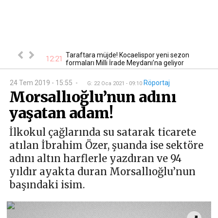
nbaş için kritik
Taraftara müjde! Kocaelispor yeni sezon
12:21
12
formaları Milli İrade Meydanı’na geliyor
24 Tem 2019 - 15:55
-
Röportaj
G
:
22 Oca 2021 - 09:10
Morsallıoğlu’nun adını
yaşatan adam!
İlkokul çağlarında su satarak ticarete
atılan İbrahim Özer, şuanda ise sektöre
adını altın harflerle yazdıran ve 94
yıldır ayakta duran Morsallıoğlu’nun
başındaki isim.