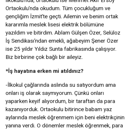
İlkokulu’nda, ortaokulu ise Mehmet Akif Ersoy
Ortaokulu’nda okudum. Tüm çocukluğum ve
gençliğim İzmit’te geçti. Ailemin ve benim ortak
kararımla meslek lisesi elektrik bölümüne
yazıldım ve bitirdim. Ablam Gülşen Özer, Selüloz
İş Sendikası’ndan emekli, ağabeyim Şener Özer
ise 25 yıldır Yıldız Sunta fabrikasında çalışıyor.
Biz birbirine çok bağlı bir aileyiz.
*İş hayatına erken mi atıldınız?
-İlkokul çağlarında aslında su satıyordum ama
onları iş olarak saymıyorum. Çünkü onları
yaparken keyif alıyordum, bir taraftan da para
kazanıyorduk. Ortaokulu bitirince babam yaz
aylarında meslek öğrenmem için beni elektrikçinin
yanına verdi. O dönemler meslek öğrenmek, para