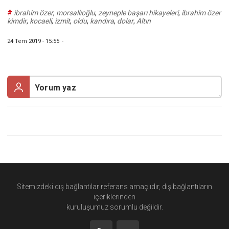
#
ibrahim özer
,
morsallıoğlu
,
zeyneple başarı hikayeleri
,
ibrahim özer
kimdir
,
kocaeli
,
izmit
,
oldu
,
kandıra
,
dolar
,
Altın
24 Tem 2019 - 15:55
-
Sitemizdeki dış bağlantılar referans amaçlıdır, dış bağlantıların
içeriklerinden
kuruluşumuz
sorumlu değildir.