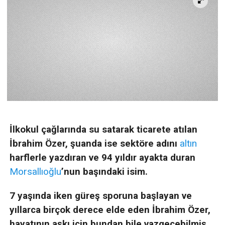
İlkokul çağlarında su satarak ticarete atılan
İbrahim Özer, şuanda ise sektöre adını
altın
harflerle yazdıran ve 94 yıldır ayakta duran
Morsallıoğlu
’nun başındaki isim.
7 yaşında iken güreş sporuna başlayan ve
yıllarca birçok derece elde eden İbrahim Özer,
hayatının aşkı için bundan bile vazgeçebilmiş