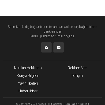
Sitemizdeki dış bağlantılar referans amaçlıdır, dış bağlantıların
içeriklerinden
kuruluşumuz
sorumlu değildir.
Kuruluş Hakkında
Reklam Ver
Künye Bilgileri
İletişim
Yayın İlkeleri
Haber İhbar
©
Copyright
2026 Kocaeli Fikir Gazetesi Tüm Hakları Saklıdır