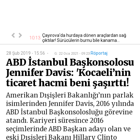
lardan sağ
Kocaeli’de 50 yıl hapis cezasıyla aranan firari
09:31
22
anama...
yakalandı
28 Şub 2019 - 15:56
-
Röportaj
G
:
22 Oca 2021 - 09:23
ABD İstanbul Başkonsolosu
Jennifer Davis: 'Kocaeli’nin
ticaret hacmi beni şaşırttı!
Amerikan Dışişleri Bakanlığı’nın parlak
isimlerinden Jennifer Davis, 2016 yılında
ABD İstanbul Başkonsolosluğu görevine
atandı. Kariyeri süresince 2016
seçimlerinde ABD Başkan adayı olan ve
eski Dışişleri Bakanı Hillary Clinto