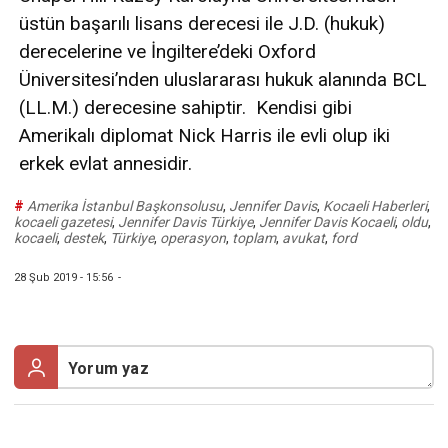
üstün başarılı lisans derecesi ile J.D. (hukuk)
derecelerine ve İngiltere’deki Oxford
Üniversitesi’nden uluslararası hukuk alanında BCL
(LL.M.) derecesine sahiptir. Kendisi gibi
Amerikalı diplomat Nick Harris ile evli olup iki
erkek evlat annesidir.
#
Amerika İstanbul Başkonsolusu
,
Jennifer Davis
,
Kocaeli Haberleri
,
kocaeli gazetesi
,
Jennifer Davis Türkiye
,
Jennifer Davis Kocaeli
,
oldu
,
kocaeli
,
destek
,
Türkiye
,
operasyon
,
toplam
,
avukat
,
ford
28 Şub 2019 - 15:56
-