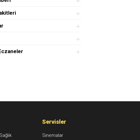
hberi
kitleri
ar
Eczaneler
Servisler
Sağlık
Sinemalar