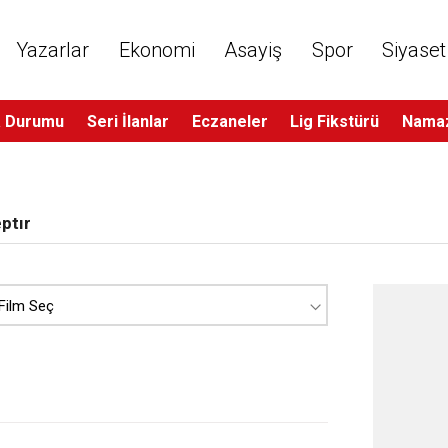
Yazarlar
Ekonomi
Asayiş
Spor
Siyaset
 Durumu
Seri İlanlar
Eczaneler
Lig Fikstürü
Namaz
ptır