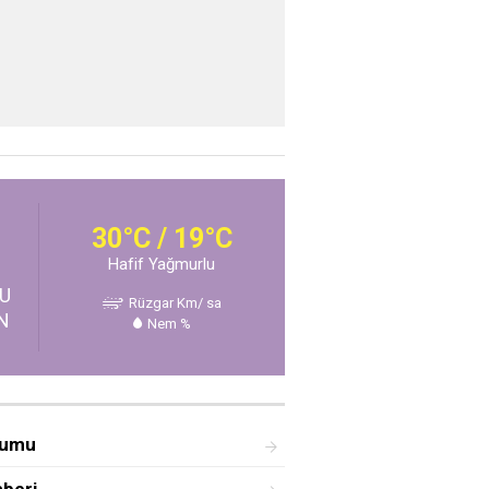
30°C / 19°C
Hafif Yağmurlu
U
Rüzgar Km/ sa
N
Nem %
rumu