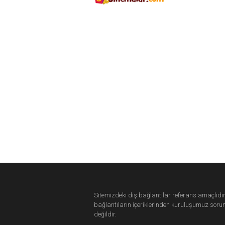
Sitemizdeki dış bağlantılar referans amaçlıdır
bağlantıların içeriklerinden
kuruluşumuz
soru
değildir.