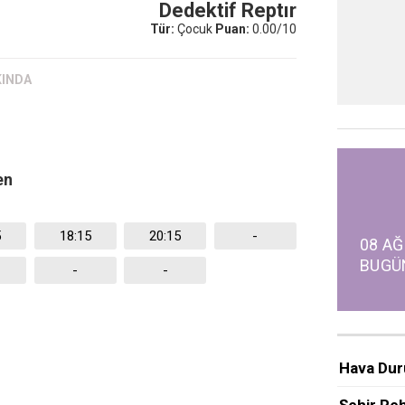
Dedektif Reptır
Tür:
Çocuk
Puan:
0.00/10
KINDA
en
5
18:15
20:15
-
08 AĞ
BUGÜ
-
-
Hava Du