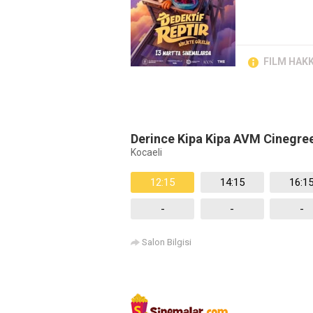
FILM HAK
Derince Kipa Kipa AVM Cinegre
Kocaeli
12:15
14:15
16:1
-
-
-
Salon Bilgisi