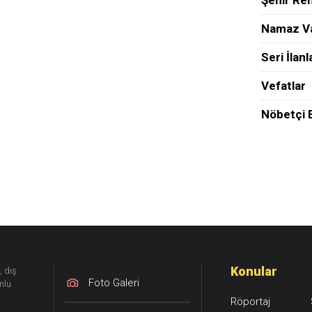
Şehir Re
Namaz Va
Seri İlanl
Vefatlar
Nöbetçi 
Konular
, dış
Foto Galeri
mlu
Röportaj