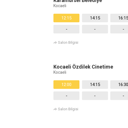
Karamürsel Belediye
Kocaeli
12:15
14:15
16:1
-
-
-
Salon Bilgisi
Kocaeli Özdilek Cinetime
Kocaeli
12:00
14:15
16:3
-
-
-
Salon Bilgisi