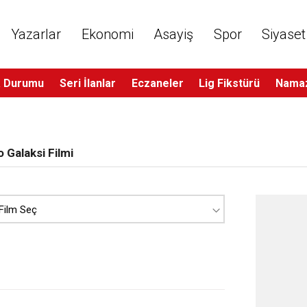
Yazarlar
Ekonomi
Asayiş
Spor
Siyaset
 Durumu
Seri İlanlar
Eczaneler
Lig Fikstürü
Namaz
 Galaksi Filmi