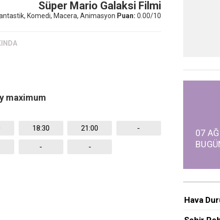
Süper Mario Galaksi Filmi
Fantastik, Komedi, Macera, Animasyon
Puan:
0.00/10
KINDA
 by maximum
0
18:30
21:00
-
07 AĞ
BUGÜ
-
-
Hava Du