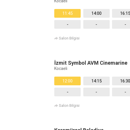
Kocaeli
11:45
14:00
16:1
-
-
-
Salon Bilgisi
İzmit Symbol AVM Cinemarine
Kocaeli
12:00
14:15
16:3
-
-
-
Salon Bilgisi