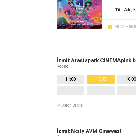
Tür:
Aile, 
FILM HAK
İzmit Arastapark CINEMApink
Kocaeli
11:00
13:30
16:0
-
-
-
Salon Bilgisi
İzmit Ncity AVM Cinewest