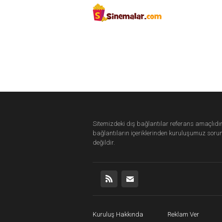
Sitemizdeki dış bağlantılar referans amaçlıdır
bağlantıların içeriklerinden
kuruluşumuz
soru
değildir.
Kuruluş Hakkında
Reklam Ver