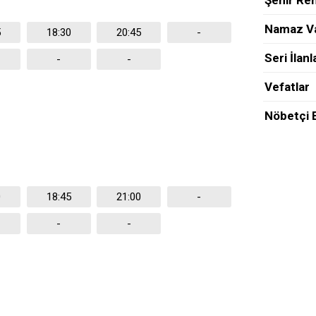
Şehir Re
Namaz Va
5
18:30
20:45
-
Seri İlanl
-
-
Vefatlar
Nöbetçi 
0
18:45
21:00
-
-
-