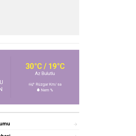
30°C / 19°C
Az Bulutlu
U
Rüzgar Km/ sa
N
Nem %
rumu