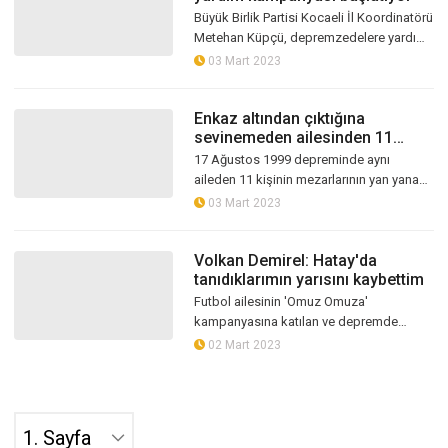
Büyük Birlik Partisi Kocaeli İl Koordinatörü
Metehan Küpçü, depremzedelere yardım
amaçlı yardım kampanyası başlattıklarını
03 Mart 2023
duyurdu.
Enkaz altından çıktığına
sevinemeden ailesinden 11
kişinin ölüm haberini aldı
17 Ağustos 1999 depreminde aynı
aileden 11 kişinin mezarlarının yan yana
dizili olması yürekleri burkuyor. Ailesinden
03 Mart 2023
11 kişiyi toprağa veren ve cenaz...
Volkan Demirel: Hatay'da
tanıdıklarımın yarısını kaybettim
Futbol ailesinin 'Omuz Omuza'
kampanyasına katılan ve depremde
yaşanan felaketin ardından ilk kez
02 Mart 2023
konuşan Volkan Demirel, yaşadıklarını ve
bundan sonr...