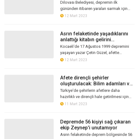
oldular
Dilovası Belediyesi, depremin ilk
gününden itibaren yaraları sarmak için
destek olduğu Kahramanmaraş
12 Mart 2023
Dulkadiroğlu Belediyesi ile kardeş
belediye oldu....
Asrın felaketinde yaşadıklarını
anlattığı kitabın gelirini
depremzedelere bağışladı
Kocaeli'de 17 Ağustos 1999 depremini
yaşayan yazar Çetin Güzel, afette
yaşadıklarını anlattığı "Fırtına Kuşu" isimli
12 Mart 2023
kitabının gelirini depremzedeler...
Afete dirençli şehirler
oluşturulacak: Bilim adamları ve
uzmanların görev alanları belli
Türkiye'de şehirlerin afetlere daha
oldu
hazırlıklı ve dirençli hale getirilmesi için
oluşturulan Türkiye Ulusal Risk Kalkanı
11 Mart 2023
Modeli içinde yer alan çalışm...
Depremde 56 kişiyi sağ çıkaran
ekip Zeynep'i unutamıyor
Asrın felaketinde deprem bölgesinde 56