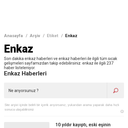
Anasayfa
/
Arşiv
/
Etiket
/
Enkaz
Enkaz
Son dakika enkaz haberleri ve enkaz haberleri ile ilgili tüm sıcak
gelişmeleri sayfamızdan takip edebilirsiniz. enkaz ile ilgili 237
haber listeleniyor.
Enkaz Haberleri
Site arşivi içinde belirli bir içerik arıyorsanız, yukarıdan arama yaparak daha hızlı
sonuca ulaşabilirsiniz
10 yıldır kayıptı, eski eşinin