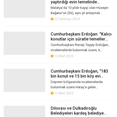
yaptırdığı evin temelinde
kemikleri bulundu
Malatya'da 10 yıldır kayıp olan Hüseyin
Bağatur'un (36), aynı yıl anlaşmalı
boşandığı Hediye Geçit'in yaptırdığı evin
22 Temmuz 2024
temelinde kemikleri bulundu.
Cumhurbaşkanı Erdoğan: "Kalıcı
konutlar için süratle temeller
atılıyor"
Cumhurbaşkanı Recep Tayyip Erdoğan,
incelemelerde bulunmak üzere, 6
Şubat'taki Kahramanmaraş merkezli
12 Mart 2023
depremlerden etkilenen Hatay'a gitti.
Burada ön...
Cumhurbaşkanı Erdoğan, "183
bin konut ve 15 bin köy evi
yapacağız"
Deprem bölgesinde incelemelerde
bulunmak üzere Hatay’a gelen
Cumhurbaşkanı Recep Tayyip Erdoğan ve
12 Mart 2023
MHP lideri Devlet Bahçeli açıklamalarda
bulundu.
Dilovası ve Dulkadiroğlu
Belediyeleri kardeş belediye