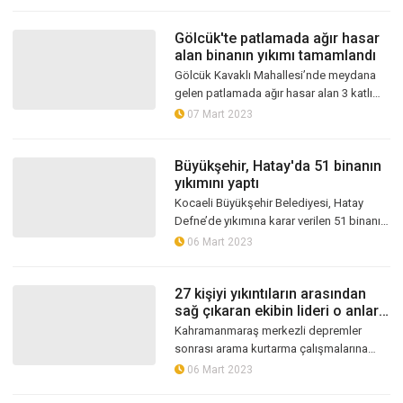
hakkında ise ölüm karine...
Gölcük'te patlamada ağır hasar
alan binanın yıkımı tamamlandı
Gölcük Kavaklı Mahallesi’nde meydana
gelen patlamada ağır hasar alan 3 katlı
binanın yıkım ve enkaz kaldırma
07 Mart 2023
çalışmaları Gölcük Belediyesi tarafından...
Büyükşehir, Hatay'da 51 binanın
yıkımını yaptı
Kocaeli Büyükşehir Belediyesi, Hatay
Defne’de yıkımına karar verilen 51 binanın
yıkımının yanı sıra enkaz kaldırma işlemi
06 Mart 2023
gerçekleştirdi
27 kişiyi yıkıntıların arasından
sağ çıkaran ekibin lideri o anları
anlattı
Kahramanmaraş merkezli depremler
sonrası arama kurtarma çalışmalarına
katılmak için Hatay'a giden AKUT Kocaeli
06 Mart 2023
ekibi, 27 kişiyi ve 1 kediyi enkazdan...