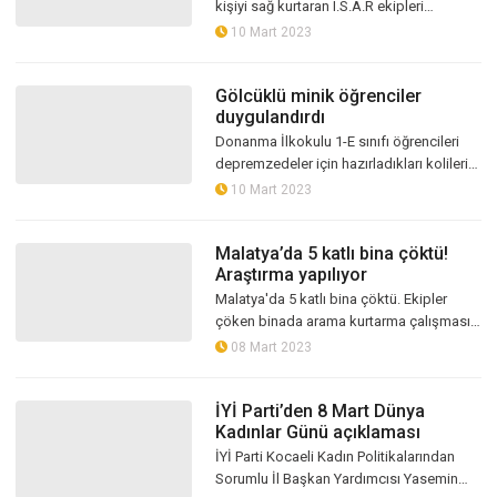
kişiyi sağ kurtaran I.S.A.R ekipleri
yaşadıklarını anlattı. 50 saatlik enkaz
10 Mart 2023
çalışması neticesinde Zeynep Kahra...
Gölcüklü minik öğrenciler
duygulandırdı
Donanma İlkokulu 1-E sınıfı öğrencileri
depremzedeler için hazırladıkları kolilerin
üzerinde yazdıklarıyla herkesi
10 Mart 2023
duygulandırdı
Malatya’da 5 katlı bina çöktü!
Araştırma yapılıyor
Malatya'da 5 katlı bina çöktü. Ekipler
çöken binada arama kurtarma çalışması
başlattı. Enkazda canlı olup olmadığının
08 Mart 2023
tespiti için dinleme yapılıyor.....
İYİ Parti’den 8 Mart Dünya
Kadınlar Günü açıklaması
İYİ Parti Kocaeli Kadın Politikalarından
Sorumlu İl Başkan Yardımcısı Yasemin