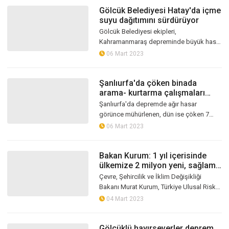
Gölcük Belediyesi Hatay'da içme
suyu dağıtımını sürdürüyor
Gölcük Belediyesi ekipleri,
Kahramanmaraş depreminde büyük hasar
gören Hatay’da depremzedelerin
06 Mart 2023
yaralarına merhem olmaya devam ediyor.
Şanlıurfa'da çöken binada
arama- kurtarma çalışmaları
sona erdi
Şanlıurfa'da depremde ağır hasar
görünce mühürlenen, dün ise çöken 7
katlı binanın enkazında yürütülen arama-
06 Mart 2023
kurtarma çalışmaları 9 saat sonra sona
e...
Bakan Kurum: 1 yıl içerisinde
ülkemize 2 milyon yeni, sağlam
ve güvenli konut kazandırmış
Çevre, Şehircilik ve İklim Değişikliği
olacağız
Bakanı Murat Kurum, Türkiye Ulusal Risk
Kalkanı Modeli Toplantısı’nda yaptığı
04 Mart 2023
sunumda, “Cumhuriyet tarihinin en...
Gölcüklü hayırseverler deprem