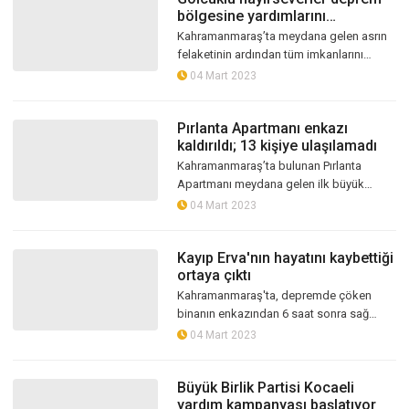
bölgesine yardımlarını
sürdürüyor
Kahramanmaraş’ta meydana gelen asrın
felaketinin ardından tüm imkanlarını
seferber eden Gölcüklü hayırseverler,
04 Mart 2023
deprem bölgesine yardımlarını sürdürüy...
Pırlanta Apartmanı enkazı
kaldırıldı; 13 kişiye ulaşılamadı
Kahramanmaraş’ta bulunan Pırlanta
Apartmanı meydana gelen ilk büyük
depremde yerle bir oldu. Binanın
04 Mart 2023
yıkılmasının ardından günlerce yandığı
söylenilen...
Kayıp Erva'nın hayatını kaybettiği
ortaya çıktı
Kahramanmaraş'ta, depremde çöken
binanın enkazından 6 saat sonra sağ
çıkarılmasının ardından bir daha haber
04 Mart 2023
alınamayan Mukaddes Erva Aktaş'ın (10)
hay...
Büyük Birlik Partisi Kocaeli
yardım kampanyası başlatıyor