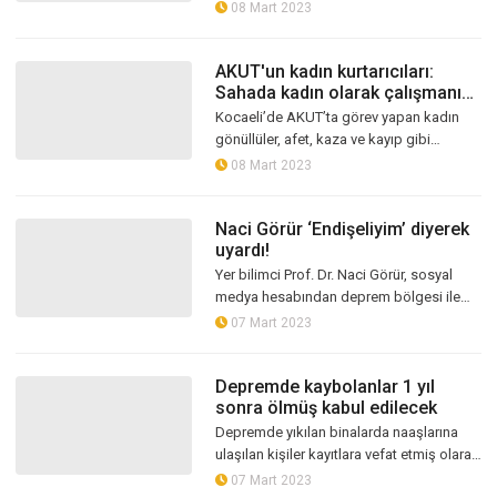
Met, depremden etkilenen tüm kadınlar ve
08 Mart 2023
çocuklar için “Ulusal Destek Ça...
AKUT'un kadın kurtarıcıları:
Sahada kadın olarak çalışmanın
sosyolojik avantajı var
Kocaeli’de AKUT’ta görev yapan kadın
gönüllüler, afet, kaza ve kayıp gibi
vakalarda en zorlu görevleri büyük bir
08 Mart 2023
özveriyle yerine getiriyor. 5 yıldır...
Naci Görür ‘Endişeliyim’ diyerek
uyardı!
Yer bilimci Prof. Dr. Naci Görür, sosyal
medya hesabından deprem bölgesi ile
ilgili uyarılarda bulundu.
07 Mart 2023
Depremde kaybolanlar 1 yıl
sonra ölmüş kabul edilecek
Depremde yıkılan binalarda naaşlarına
ulaşılan kişiler kayıtlara vefat etmiş olarak
geçerken, enkazlarda ulaşılamayan kişiler
07 Mart 2023