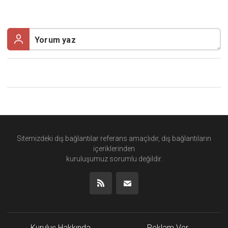
Sitemizdeki dış bağlantılar referans amaçlıdır, dış bağlantıların
içeriklerinden
kuruluşumuz
sorumlu değildir.
Kuruluş Hakkında
Reklam Ver