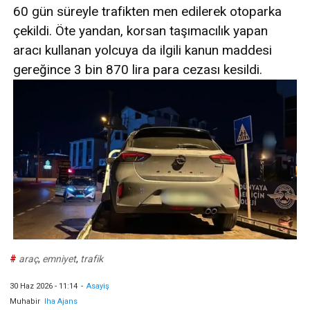
60 gün süreyle trafikten men edilerek otoparka
çekildi. Öte yandan, korsan taşımacılık yapan
aracı kullanan yolcuya da ilgili kanun maddesi
gereğince 3 bin 870 lira para cezası kesildi.
#
araç
,
emniyet
,
trafik
30 Haz 2026 - 11:14
-
Asayiş
Muhabir
Iha Ajans