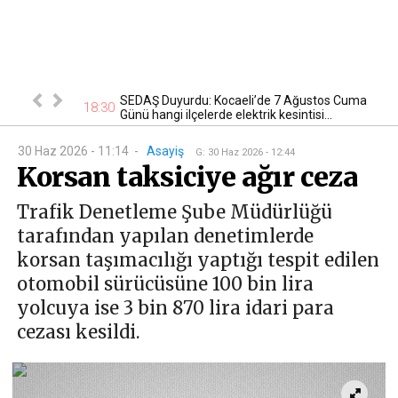
tan otomobil
SEDAŞ Duyurdu: Kocaeli’de 7 Ağustos Cuma
17
18:30
Günü hangi ilçelerde elektrik kesintisi...
30 Haz 2026 - 11:14
-
Asayiş
G
:
30 Haz 2026 - 12:44
Korsan taksiciye ağır ceza
Trafik Denetleme Şube Müdürlüğü
tarafından yapılan denetimlerde
korsan taşımacılığı yaptığı tespit edilen
otomobil sürücüsüne 100 bin lira
yolcuya ise 3 bin 870 lira idari para
cezası kesildi.