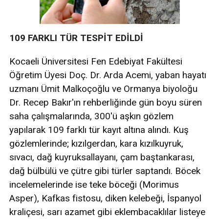
109 FARKLI TÜR TESPİT EDİLDİ
Kocaeli Üniversitesi Fen Edebiyat Fakültesi
Öğretim Üyesi Doç. Dr. Arda Acemi, yaban hayatı
uzmanı Ümit Malkoçoğlu ve Ormanya biyoloğu
Dr. Recep Bakır'ın rehberliğinde gün boyu süren
saha çalışmalarında, 300'ü aşkın gözlem
yapılarak 109 farklı tür kayıt altına alındı. Kuş
gözlemlerinde; kızılgerdan, kara kızılkuyruk,
sıvacı, dağ kuyruksallayanı, çam baştankarası,
dağ bülbülü ve çütre gibi türler saptandı. Böcek
incelemelerinde ise teke böceği (Morimus
Asper), Kafkas fistosu, diken kelebeği, İspanyol
kraliçesi, sarı azamet gibi eklembacaklılar listeye