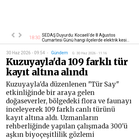
lığı:
SEDAŞ Duyurdu: Kocaeli’de 8 Ağustos
18:30
16
den Şekil...
Cumartesi Günü hangi ilçelerde elektrik kesi...
30 Haz 2026 - 09:54
-
Gündem
G
:
30 Haz 2026 - 11:16
Kuzuyayla'da 109 farklı tür
kayıt altına alındı
Kuzuyayla'da düzenlenen "Tür Say"
etkinliğinde bir araya gelen
doğaseverler, bölgedeki flora ve faunayı
inceleyerek 109 farklı canlı türünü
kayıt altına aldı. Uzmanların
rehberliğinde yapılan çalışmada 300'ü
aşkın biyoçeşitlilik gözlemi