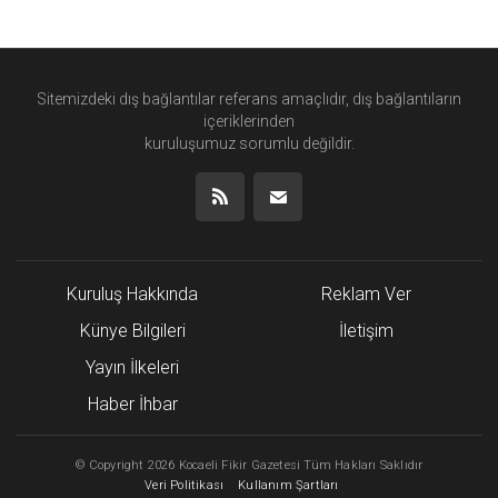
Sitemizdeki dış bağlantılar referans amaçlıdır, dış bağlantıların
içeriklerinden
kuruluşumuz
sorumlu değildir.
Kuruluş Hakkında
Reklam Ver
Künye Bilgileri
İletişim
Yayın İlkeleri
Haber İhbar
©
Copyright
2026 Kocaeli Fikir Gazetesi Tüm Hakları Saklıdır
Veri Politikası
Kullanım Şartları