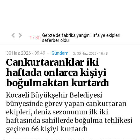
ustos
Gebze’de fabrika yangını: İtfaiye ekipleri
16
17:30
ktrik kesin...
seferber oldu
30 Haz 2026 - 09:49
-
Gündem
G
:
30 Haz 2026 - 10:48
Cankurtaranklar iki
haftada onlarca kişiyi
boğulmaktan kurtardı
Kocaeli Büyükşehir Belediyesi
bünyesinde görev yapan cankurtaran
ekipleri, deniz sezonunun ilk iki
haftasında sahillerde boğulma tehlikesi
geçiren 66 kişiyi kurtardı