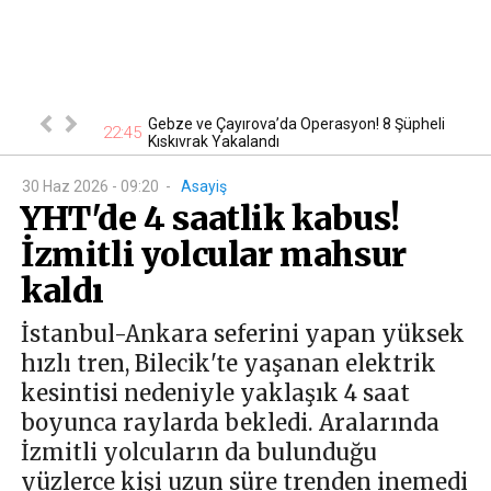
nsever hayatını
Gebze ve Çayırova’da Operasyon! 8 Şüpheli
22:45
19
Kıskıvrak Yakalandı
30 Haz 2026 - 09:20
-
Asayiş
YHT'de 4 saatlik kabus!
İzmitli yolcular mahsur
kaldı
İstanbul-Ankara seferini yapan yüksek
hızlı tren, Bilecik'te yaşanan elektrik
kesintisi nedeniyle yaklaşık 4 saat
boyunca raylarda bekledi. Aralarında
İzmitli yolcuların da bulunduğu
yüzlerce kişi uzun süre trenden inemedi