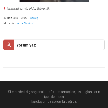
#
istanbul
,
izmit
,
oldu
,
Güvenlik
30 Haz 2026 - 09:20
-
Asayiş
Muhabir
Haber Merkezi
Sitemizdeki dış bağlantılar referans amaçlıdır, dış bağlantıların
içeriklerinden
kuruluşumuz
sorumlu değildir.