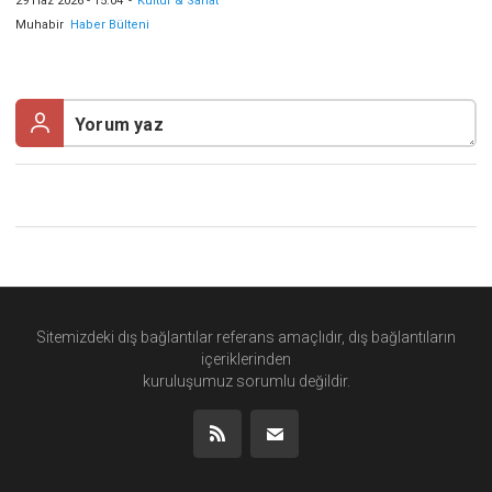
29 Haz 2026 - 15:04
-
Kültür & Sanat
Muhabir
Haber Bülteni
Sitemizdeki dış bağlantılar referans amaçlıdır, dış bağlantıların
içeriklerinden
kuruluşumuz
sorumlu değildir.