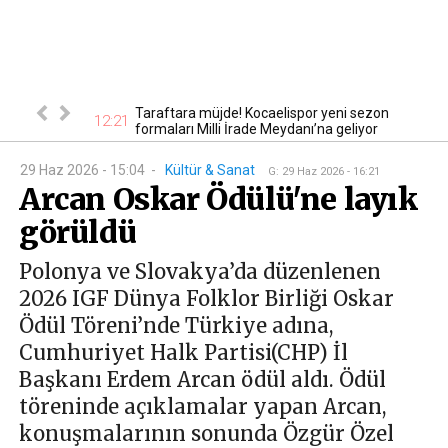
nbaş için kritik
Taraftara müjde! Kocaelispor yeni sezon
12:21
12
formaları Milli İrade Meydanı’na geliyor
29 Haz 2026 - 15:04
-
Kültür & Sanat
G
:
29 Haz 2026 - 16:21
Arcan Oskar Ödülü'ne layık
görüldü
Polonya ve Slovakya’da düzenlenen
2026 IGF Dünya Folklor Birliği Oskar
Ödül Töreni’nde Türkiye adına,
Cumhuriyet Halk Partisi(CHP) İl
Başkanı Erdem Arcan ödül aldı. Ödül
töreninde açıklamalar yapan Arcan,
konuşmalarının sonunda Özgür Özel