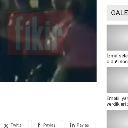
GALE
İzmit sele
oldu! İnö
göle dönd
Emekli yan
verdikler
pazarda ge
Twitle
Paylaş
Paylaş