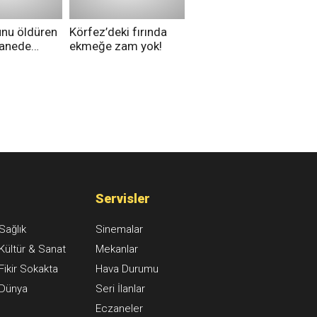
unu öldüren
Körfez’deki fırında
tanede
ekmeğe zam yok!
na alındı
Servisler
Sağlık
Sinemalar
Kültür & Sanat
Mekanlar
Fikir Sokakta
Hava Durumu
Dünya
Seri İlanlar
Eczaneler