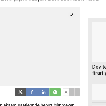
Dev t
firari
-
+
dün akşam saatlerinde henüz bilinmeyen