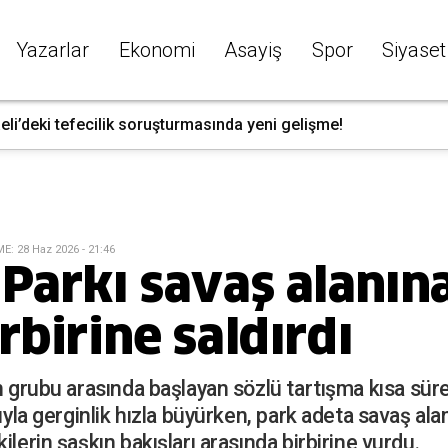
Yazarlar
Ekonomi
Asayiş
Spor
Siyaset
li’deki tefecilik soruşturmasında yeni gelişme!
ME
:
28 Haz 2026 - 21:46
 Parkı savaş alanın
rbirine saldırdı
ın grubu arasında başlayan sözlü tartışma kısa sü
sıyla gerginlik hızla büyürken, park adeta savaş al
ilerin şaşkın bakışları arasında birbirine vurdu.