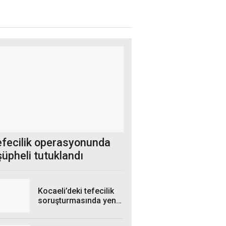
efecilik operasyonunda
 şüpheli tutuklandı
Kocaeli’deki tefecilik
soruşturmasında yeni
gelişme!