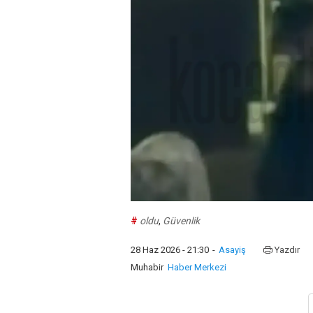
#
oldu
,
Güvenlik
28 Haz 2026 - 21:30
-
Asayiş
Yazdır
Muhabir
Haber Merkezi