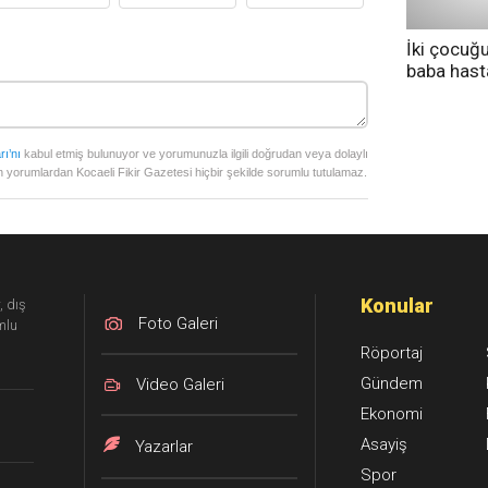
İki çocuğ
baba has
tedavi altı
rı’nı
kabul etmiş bulunuyor ve yorumunuzla ilgili doğrudan veya dolaylı
 yorumlardan Kocaeli Fikir Gazetesi hiçbir şekilde sorumlu tutulamaz.
Konular
, dış
Foto Galeri
mlu
Röportaj
Gündem
Video Galeri
Ekonomi
Asayiş
Yazarlar
Spor