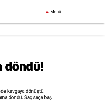
Menü
Kaza sonrası ortalık
14:42
a döndü!
rede kavgaya dönüştü.
anına döndü. Saç saça baş