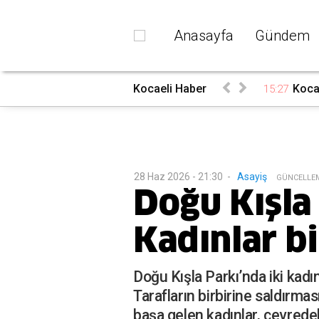
Anasayfa
Gündem
ı
Kocaeli Haber
Kocae
15:27
28 Haz 2026 - 21:30
-
Asayiş
G
ÜNCELLE
Doğu Kışla
Kadınlar bi
Doğu Kışla Parkı’nda iki kad
Tarafların birbirine saldırma
başa gelen kadınlar, çevredek