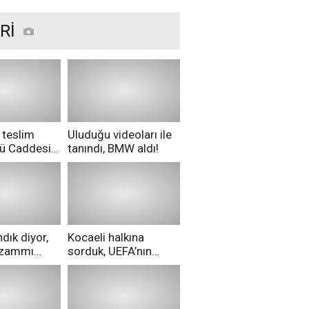
geliyor
Rİ
 teslim
Uluduğu videoları ile
nü Caddesi
tanındı, BMW aldı!
ü!
dık diyor,
Kocaeli halkına
i zammı
sorduk, UEFA’nın
ri aldılar!
Merih Demiral kararı
hakkında ne
düşünüyorsunuz?