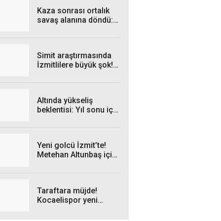
Kaza sonrası ortalık
savaş alanına döndü: 3
yaralı
Simit araştırmasında
İzmitlilere büyük şok!
Esnaftan zehir
zemberek sözler
Altında yükseliş
beklentisi: Yıl sonu için
dikkat çeken tahmin
Yeni golcü İzmit’te!
Metehan Altunbaş için
kritik gün
Taraftara müjde!
Kocaelispor yeni
sezon formaları Milli
İrade Meydanı’na