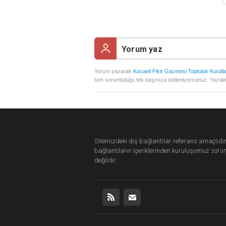
Yorum yazarak
Kocaeli Fikir Gazetesi Topluluk Kuralla
tüm sorumluluğu tek başınıza üstleniyorsunuz. Yazılan
Sitemizdeki dış bağlantılar referans amaçlıdır
bağlantıların içeriklerinden
kuruluşumuz
soru
değildir.