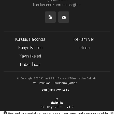
kuruluşumuz
sorumlu değildir.
Kuruluş Hakkında
Reklam Ver
Künye Bilgileri
İletişim
Yayın İlkeleri
Haber İhbar
©
Copyright
2026 Kocaeli Fikir Gazetesi Tüm Hakları Saklıdır
Veri Politikası
Kullanım Şartları
(
)
+90
533
722 54 17
daktilo
haber yazılımı -
v1.9
Veri politikasındaki amaçlarla sınırlı ve mevzuata uygun şekilde