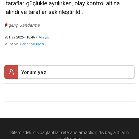
taraflar güçlükle ayrılırken, olay kontrol altına
alındı ve taraflar sakinleştirildi.
#
genç
,
Jandarma
28 Haz 2026 - 18:46
-
Asayiş
Muhabir
Haber Merkezi
Sitemizdeki dış bağlantılar referans amaçlıdır, dış bağlantıların
içeriklerinden