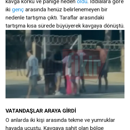
kavga korku ve paniğe neden
oldu
. İddialara göre
iki
genç
arasında henüz belirlenemeyen bir
nedenle tartışma çıktı. Taraflar arasındaki
tartışma kısa sürede büyüyerek kavgaya dönüştü.
VATANDAŞLAR ARAYA GİRDİ
O anlarda iki kişi arasında tekme ve yumruklar
havada uçuştu. Kavgaya şahit olan bölge