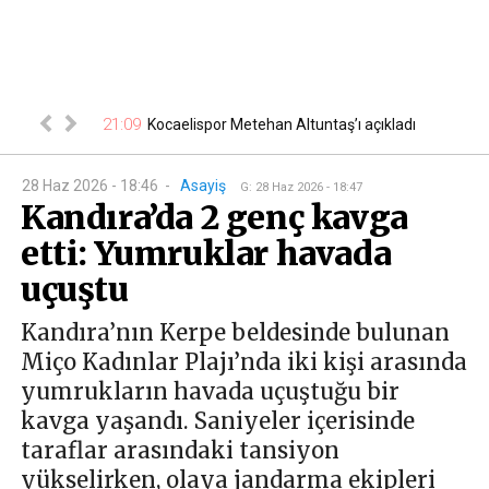
21:09
20
büründü
Kocaelispor Metehan Altuntaş’ı açıkladı
28 Haz 2026 - 18:46
-
Asayiş
G
:
28 Haz 2026 - 18:47
Kandıra’da 2 genç kavga
etti: Yumruklar havada
uçuştu
Kandıra’nın Kerpe beldesinde bulunan
Miço Kadınlar Plajı’nda iki kişi arasında
yumrukların havada uçuştuğu bir
kavga yaşandı. Saniyeler içerisinde
taraflar arasındaki tansiyon
yükselirken, olaya jandarma ekipleri