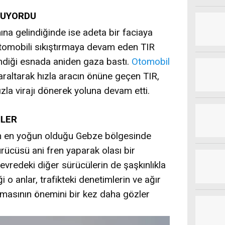
LUYORDU
mına gelindiğinde ise adeta bir faciaya
otomobili sıkıştırmaya devam eden TIR
indiği esnada aniden gaza bastı.
Otomobil
raltarak hızla aracın önüne geçen TIR,
ızla virajı dönerek yoluna devam etti.
İLER
nın en yoğun olduğu Gebze bölgesinde
ücüsü ani fren yaparak olası bir
evredeki diğer sürücülerin de şaşkınlıkla
 o anlar, trafikteki denetimlerin ve ağır
uymasının önemini bir kez daha gözler