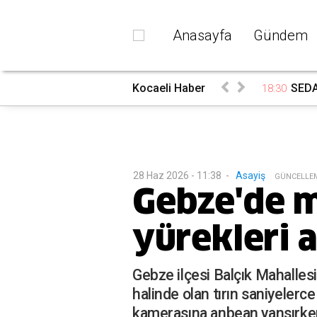
Anasayfa
Gündem
rada
Kocaeli Haber
SEDAŞ
18:30
28 Haz 2026 - 11:38
-
Asayiş
G
ÜNCELLE
Gebze'de m
yürekleri a
Gebze ilçesi Balçık Mahalles
halinde olan tırın saniyelerc
kamerasına anbean yansırken