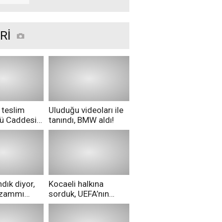
Rİ
 teslim
Uluduğu videoları ile
nü Caddesi
tanındı, BMW aldı!
ü!
dık diyor,
Kocaeli halkına
i zammı
sorduk, UEFA’nın
ri aldılar!
Merih Demiral kararı
hakkında ne