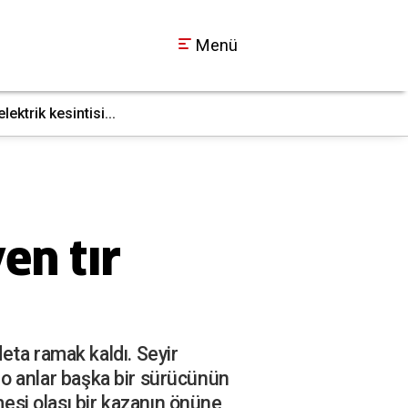
Menü
ktrik kesintisi...
İş makinesi doğal g
17:36
en tır
eta ramak kaldı. Seyir
ı o anlar başka bir sürücünün
si olası bir kazanın önüne