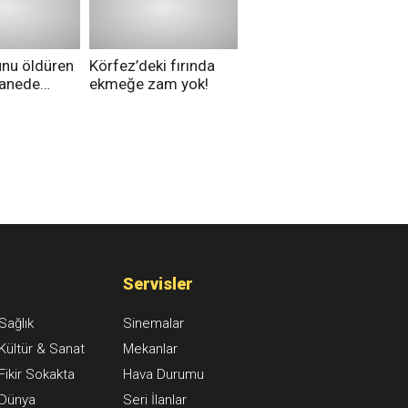
düşünüyorsunuz?
unu öldüren
Körfez’deki fırında
tanede
ekmeğe zam yok!
na alındı
Servisler
Sağlık
Sinemalar
Kültür & Sanat
Mekanlar
Fikir Sokakta
Hava Durumu
Dünya
Seri İlanlar