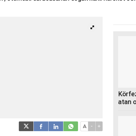
Körfez
atan 
-
+