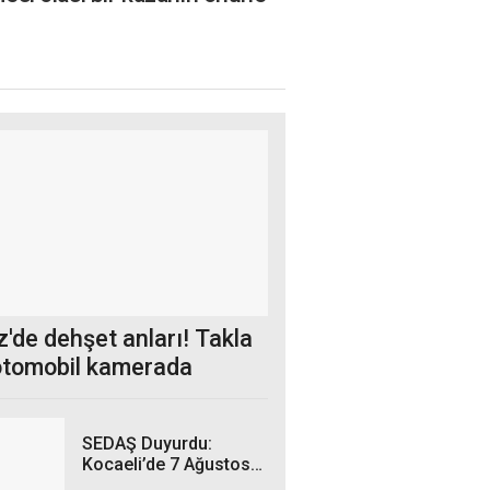
'de dehşet anları! Takla
otomobil kamerada
SEDAŞ Duyurdu:
Kocaeli’de 7 Ağustos
Cuma Günü hangi