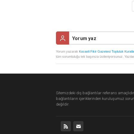
Yorum yazarak
Kocaeli Fikir Gazetesi Topluluk Kuralla
tüm sorumluluğu tek başınıza üstleniyorsunuz. Yazılan
Sitemizdeki dış bağlantılar referans amaçlıdır
bağlantıların içeriklerinden
kuruluşumuz
soru
değildir.