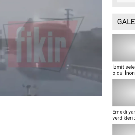
GALE
İzmit sele
oldu! İnö
göle dönd
Emekli yan
verdikler
pazarda ge