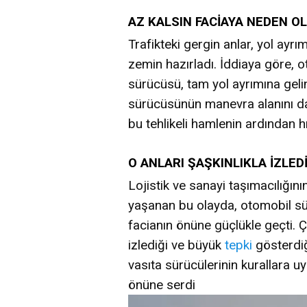
AZ KALSIN FACİAYA NEDEN O
Trafikteki gergin anlar, yol ayrı
zemin hazırladı. İddiaya göre, 
sürücüsü, tam yol ayrımına gel
sürücüsünün manevra alanını da
bu tehlikeli hamlenin ardından h
O ANLARI ŞAŞKINLIKLA İZLED
Lojistik ve sanayi taşımacılığı
yaşanan bu olayda, otomobil sür
facianın önüne güçlükle geçti. Ç
izlediği ve büyük
tepki
gösterdiği
vasıta sürücülerinin kurallara 
önüne serdi