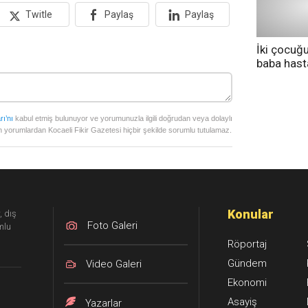
Twitle
Paylaş
Paylaş
İki çocuğ
baba has
tedavi altı
rı’nı
kabul etmiş bulunuyor ve yorumunuzla ilgili doğrudan veya dolaylı
 yorumlardan Kocaeli Fikir Gazetesi hiçbir şekilde sorumlu tutulamaz.
Konular
, dış
Foto Galeri
mlu
Röportaj
Gündem
Video Galeri
Ekonomi
Asayiş
Yazarlar