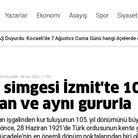
Yazarlar
Ekonomi
Asayiş
Spor
Siyaset
 Duyurdu: Kocaeli’de 7 Ağustos Cuma Günü hangi ilçelerde ele
ÜNCELLEME
:
28 Haz 2026 - 11:44
simgesi İzmit'te 10
an ve aynı gururla
man işgalinden kurtuluşunun 105. yıl dönümünü büy
 önce, 28 Haziran 1921'de Türk ordusunun kente g
i Mücadele'nin en önemli dönüm noktalarından biri ol