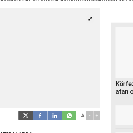
Körfez
atan 
-
+