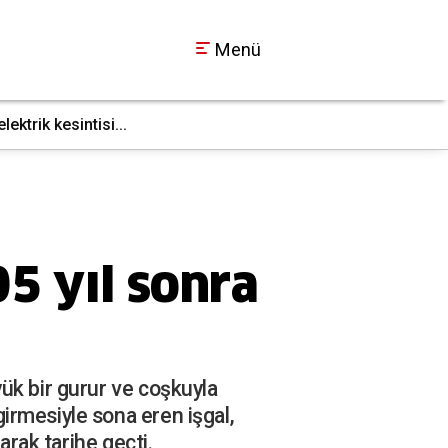
Menü
ktrik kesintisi...
İş makinesi doğal g
17:36
5 yıl sonra
ük bir gurur ve coşkuyla
irmesiyle sona eren işgal,
arak tarihe geçti.