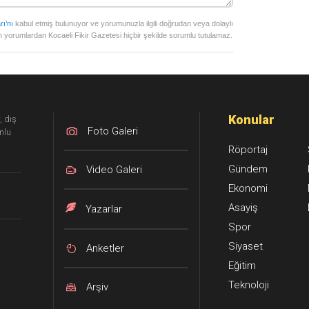
rı’nı
kabul etmiş bulunuyor ve yorumunuzla ilgili doğrudan veya dolaylı
 yorumlardan Kocaeli Fikir Gazetesi hiçbir şekilde sorumlu tutulamaz.
Konular
, dış
Foto Galeri
mlu
Röportaj
Gündem
Video Galeri
Ekonomi
Asayiş
Yazarlar
Spor
Siyaset
Anketler
Eğitim
Teknoloji
Arşiv