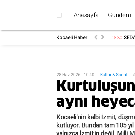
Anasayfa
Gündem
rada
Kocaeli Haber
SEDAŞ
18:30
28 Haz 2026 - 10:40
-
Kültür & Sanat
G
Kurtuluşun 
aynı heyec
Kocaeli'nin kalbi İzmit, düş
kutluyor. Bundan tam 105 yıl
yalnızca İzmit'in değil, Mill