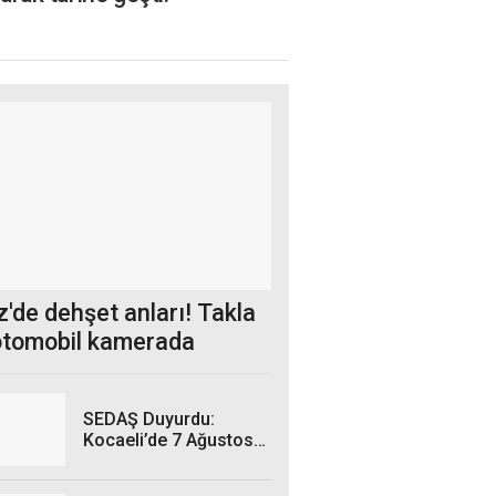
'de dehşet anları! Takla
otomobil kamerada
SEDAŞ Duyurdu:
Kocaeli’de 7 Ağustos
Cuma Günü hangi
ilçelerde elektrik