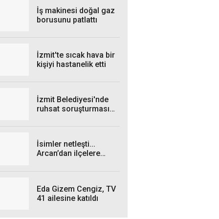
kesintisi yaşanacak?
İş makinesi doğal gaz
borusunu patlattı
İzmit'te sıcak hava bir
kişiyi hastanelik etti
İzmit Belediyesi'nde
ruhsat soruşturması
genişliyor: 4 iş insanı
gözaltında!
İsimler netleşti...
Arcan’dan ilçelere
talimat! "Yetki
belgelerini bekliyoruz”
Eda Gizem Cengiz, TV
41 ailesine katıldı