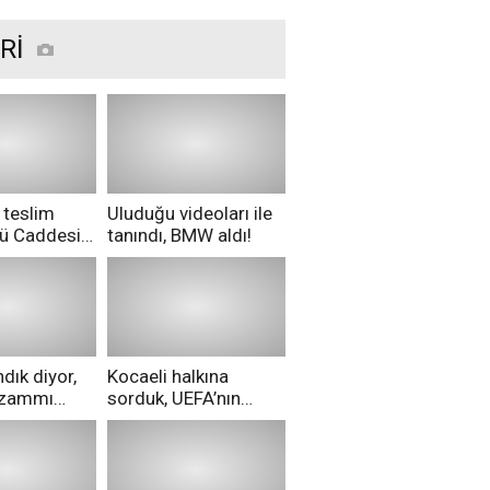
Rİ
 teslim
Uluduğu videoları ile
nü Caddesi
tanındı, BMW aldı!
ü!
dık diyor,
Kocaeli halkına
i zammı
sorduk, UEFA’nın
ri aldılar!
Merih Demiral kararı
hakkında ne
düşünüyorsunuz?