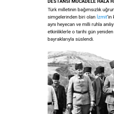
DESTANSI MÜCADELE HALA 
Türk milletinin bağımsızlık uğr
simgelerinden biri olan
İzmit
'in
aynı heyecan ve milli ruhla anıl
etkinliklerle o tarihi gün yenide
bayraklarıyla süslendi.