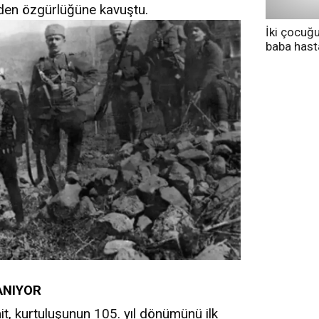
iden özgürlüğüne kavuştu.
İki çocuğ
baba has
tedavi altı
ANIYOR
t, kurtuluşunun 105. yıl dönümünü ilk