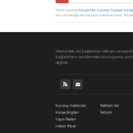
Yorum yazarak
Kocaeli Fikir Gazetesi Topluluk Kuralla
tüm sorumluluğu tek başınıza üstleniyorsunuz. Yazılan
Sitemizdeki dış bağlantılar referans amaçlıdır
bağlantıların içeriklerinden
kuruluşumuz
soru
değildir.
Kuruluş Hakkında
Reklam Ver
Künye Bilgileri
İletişim
Yayın İlkeleri
Haber İhbar