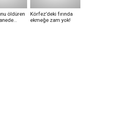
unu öldüren
Körfez’deki fırında
tanede
ekmeğe zam yok!
na alındı