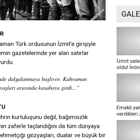
GALE
ER
aman Türk ordusunun İzmit'e girişiyle
emin gazetelerinde yer alan satırlar
İzmit sele
yurdu.
oldu! İnö
göle dönd
inde dalgalanmaya başlıyor. Kahraman
yaşları arasında kasabaya girdi..."
TU
Emekli yan
verdikler
şehrin kurtuluşunu değil, bağımsızlık
pazarda ge
in zaferle taçlandığını da tüm dünyaya
Mehmetçiği gözyaşları, dualar ve büyük bir