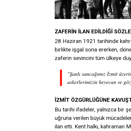
ZAFERİN İLAN EDİLDİĞİ SÖZL
28 Haziran 1921 tarihinde kahr
birlikte işgal sona ererken, dön
zaferin sevincini tüm ülkeye du
"Şanlı sancağımız İzmit üzer
askerlerimizin heyecan ve göz
İZMİT ÖZGÜRLÜĞÜNE KAVUŞ
Bu tarihi ifadeler, yalnızca bir 
uğruna verilen büyük mücadelen
ilan etti. Kent halkı, kahraman 