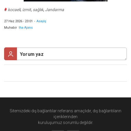
#
kocaeli
,
izmit
,
sağlık
,
Jandarma
27 Haz 2026 - 23:01
-
Asayiş
Muhabir
Iha Ajans
Sitemizdeki dış bağlantılar referans amaçlıdır, dış bağlantıların
içeriklerinden
kuruluşumuz
sorumlu değildir.